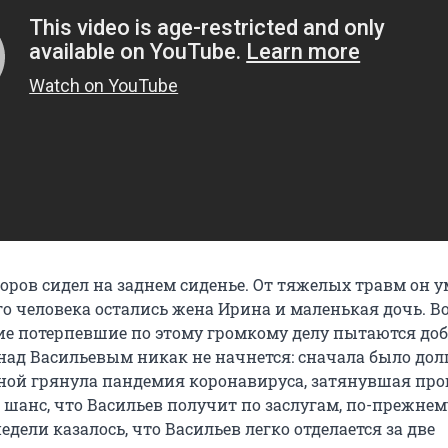
ров сидел на заднем сиденье. От тяжелых травм он у
го человека остались жена Ирина и маленькая дочь. Во
ие потерпевшие по этому громкому делу пытаются до
 над Васильевым никак не начнется: сначала было дол
есной грянула пандемия коронавируса, затянувшая про
шанс, что Васильев получит по заслугам, по-прежнему
едели казалось, что Васильев легко отделается за две