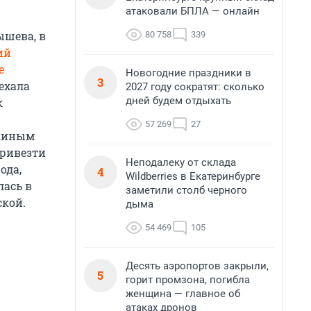
атаковали БПЛА — онлайн
ышева, в
80 758
339
ий
е
Новогодние праздники в
3
ъехала
2027 году сократят: сколько
дней будем отдыхать
к
57 269
27
зкиным
привезти
Неподалеку от склада
ода,
4
Wildberries в Екатеринбурге
лась в
заметили столб черного
ской.
дыма
54 469
105
Десять аэропортов закрыли,
5
горит промзона, погибла
женщина — главное об
атаках дронов