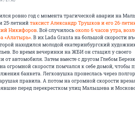
н / E1.RU
ился ровно год с момента трагической аварии на Мал
и 25-летний
таксист Александр Трушков и его 26-летн
лий Никифоров
. Всё случилось
около 6 часов утра, возл
ра «Алатырь»
. В их Lada Granta на большой скорости в
которой находился молодой екатеринбургский художни
ьев. Во время вечеринки на ЖБИ он стащил у своего
и от автомобиля. Затем вместе с другом Глебом Бере
 на огромной скорости помчался к себе домой, чтобы 
олжения банкета. Легковушка пронеслась через полгор
арушая правила. А потом на огромной скорости вреза
оявшие перед перекрестком улиц Малышева и Москов