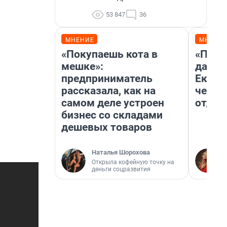
53 847
36
МНЕНИЕ
МНЕНИ
«Покупаешь кота в
«Про 
мешке»:
даже 
предприниматель
Екате
рассказала, как на
честн
самом деле устроен
отдых
бизнес со складами
дешевых товаров
Наталья Шорохова
Открыла кофейную точку на
деньги соцразвития