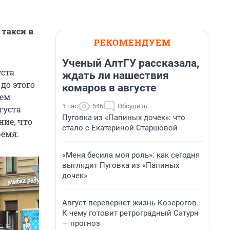
 такси в
РЕКОМЕНДУЕМ
Ученый АлтГУ рассказала,
уста
ждать ли нашествия
до этого
комаров в августе
ием
1 час
546
Обсудить
густа
Пуговка из «Папиных дочек»: что
ние, что
стало с Екатериной Старшовой
ремя.
«Меня бесила моя роль»: как сегодня
выглядит Пуговка из «Папиных
дочек»
Август перевернет жизнь Козерогов.
К чему готовит ретроградный Сатурн
— прогноз