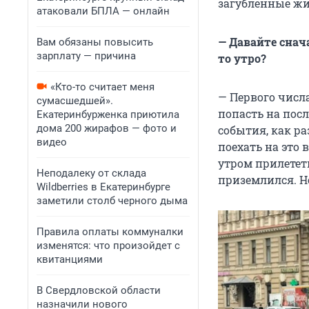
загубленные жи
атаковали БПЛА — онлайн
— Давайте снач
Вам обязаны повысить
зарплату — причина
то утро?
«Кто-то считает меня
— Первого числа
сумасшедшей».
попасть на посл
Екатеринбурженка приютила
дома 200 жирафов — фото и
события, как р
видео
поехать на это 
утром прилететь
Неподалеку от склада
приземлился. Но
Wildberries в Екатеринбурге
заметили столб черного дыма
Правила оплаты коммуналки
изменятся: что произойдет с
квитанциями
В Свердловской области
назначили нового