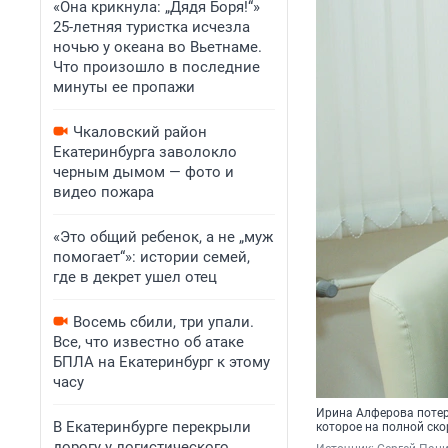
«Она крикнула: „Дядя Боря!“»
25-летняя туристка исчезла
ночью у океана во Вьетнаме.
Что произошло в последние
минуты ее пропажи
Чкаловский район
Екатеринбурга заволокло
черным дымом — фото и
видео пожара
«Это общий ребенок, а не „муж
помогает“»: истории семей,
где в декрет ушел отец
Восемь сбили, три упали.
Все, что известно об атаке
БПЛА на Екатеринбург к этому
часу
Ирина Алферова потер
В Екатеринбурге перекрыли
которое на полной ско
дорогу у логистического