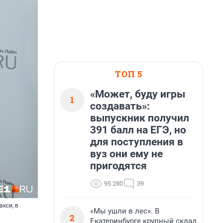
ТОП 5
«Может, буду игры
1
создавать»:
выпускник получил
391 балл на ЕГЭ, но
для поступления в
вуз они ему не
пригодятся
95 280
39
кси, в
«Мы ушли в лес». В
2
Екатеринбурге крупный склад