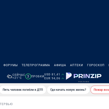
ФОРУМЫ
ТЕЛЕПРОГРАММА
АФИША
АПТЕКИ
ГОРОСКОП
USD 81,41
СЕЙЧАС
3
ПРОБКИ
+21°C
EUR 94,06
Пять человек погибли в ДТП
Где начать новую жизнь?
Пожар возл
ТЕРВЬЮ