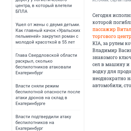
Источник: 
Сергей Пани
центра, в который влетели
БПЛА
Сегодня исполн
которой погибл
Ушел от жены с двумя детьми.
пассажир Вита
Как главный качок «Уральских
торгового цент
пельменей» закрутил роман с
молодой красоткой в 55 лет
KIA, за рулем 
Владимир Васил
Глава Свердловской области
знакомого ключ
раскрыл, сколько
сел в машину и
беспилотников атаковали
водку для прод
Екатеринбург
неоднократно н
автомобили, ст
Власти сняли режим
беспилотной опасности после
атаки дронов на склад в
Екатеринбурге
Власти подтвердили атаку
беспилотников на
Екатеринбург