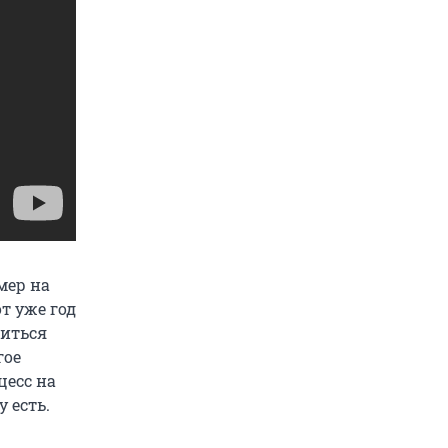
мер на
т уже год
биться
гое
цесс на
 есть.