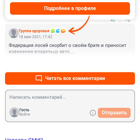
передней оптикой ночью на трассе увидит, скорее бы 
Подробнее в профиле
1 июля, когда тачки такие с регистрации снимать 
будут в гибдд!!!
+0
–0
Группа здоровья
18 мая 2021, 17:42
Федерация лосей скорбит о своём брате и приносит 
извинения владельцу авто....
+0
–0
Читать все комментарии
Гость
Отправить
Войти
Новости СМИ2