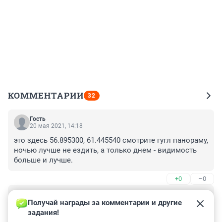
КОММЕНТАРИИ
32
Гость
20 мая 2021, 14:18
это здесь 56.895300, 61.445540 смотрите гугл панораму, 
ночью лучше не ездить, а только днем - видимость 
больше и лучше.
+0
–0
Гость
18 мая 2021, 20:02
Получай награды за комментарии и другие 
задания!
А кого ваще этот дурачек на двинаре с такой 