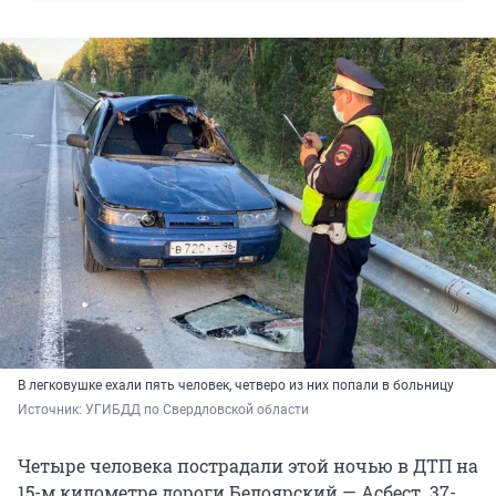
В легковушке ехали пять человек, четверо из них попали в больницу
Источник: 
УГИБДД по Свердловской области
Четыре человека пострадали этой ночью в ДТП на
15-м километре дороги Белоярский — Асбест. 37-