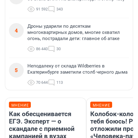
91 592
343
Дроны ударили по десяткам
4
многоквартирных домов, многие охватил
огонь, пострадали дети: главное об атаке
86 440
30
Неподалеку от склада Wildberries в
5
Екатеринбурге заметили столб черного дыма
70 644
113
МНЕНИЕ
МНЕНИЕ
Как обесценивается
Колобок-колобо
ЕГЭ. Эксперт — о
тебя боюсь! Ра
скандале с приемной
отложили прок
кампанией в вузах
«Человека-пау