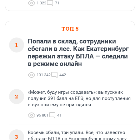
1 322
71
ТОП 5
Попали в склад, сотрудники
1
сбегали в лес. Как Екатеринбург
пережил атаку БПЛА — следили
в режиме онлайн
131 342
442
«Может, буду игры создавать»: выпускник
2
получил 391 балл на ЕГЭ, но для поступления
в вуз они ему не пригодятся
96 801
41
Восемь сбили, три упали. Все, что известно
3
об атаке БПЛА на Екатеринбург к этому часу