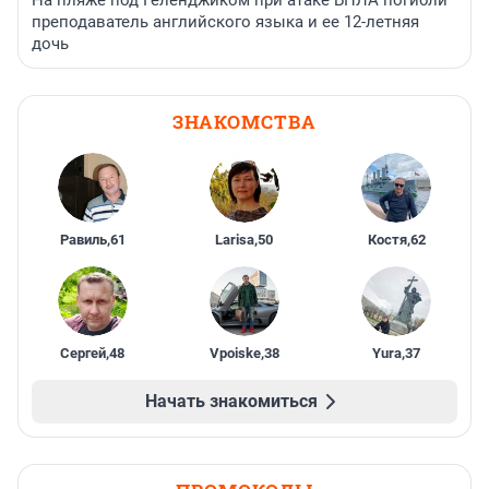
На пляже под Геленджиком при атаке БПЛА погибли
преподаватель английского языка и ее 12-летняя
дочь
ЗНАКОМСТВА
Равиль
,
61
Larisa
,
50
Костя
,
62
Сергей
,
48
Vpoiske
,
38
Yura
,
37
Начать знакомиться