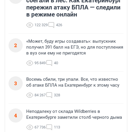
сбегали в лес. Как Екатеринбург
пережил атаку БПЛА — следили
в режиме онлайн
122 329
426
«Может, буду игры создавать»: выпускник
2
получил 391 балл на ЕГЭ, но для поступления
в вуз они ему не пригодятся
95 849
40
Восемь сбили, три упали. Все, что известно
3
об атаке БПЛА на Екатеринбург к этому часу
84 267
328
Неподалеку от склада Wildberries в
4
Екатеринбурге заметили столб черного дыма
67 736
113