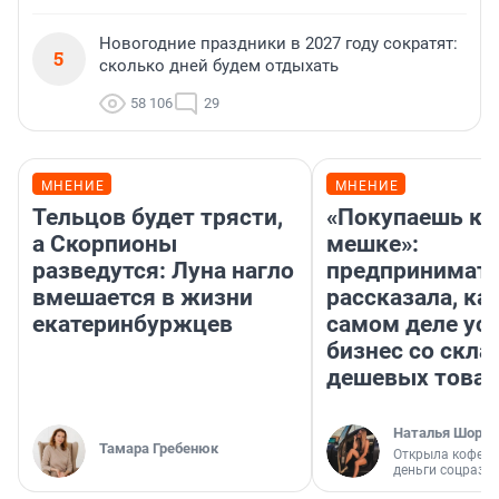
Новогодние праздники в 2027 году сократят:
5
сколько дней будем отдыхать
58 106
29
МНЕНИЕ
МНЕНИЕ
Тельцов будет трясти,
«Покупаешь ко
а Скорпионы
мешке»:
разведутся: Луна нагло
предпринимат
вмешается в жизни
рассказала, как
екатеринбуржцев
самом деле ус
бизнес со скл
дешевых това
Наталья Шорох
Тамара Гребенюк
Открыла кофейн
деньги соцразв