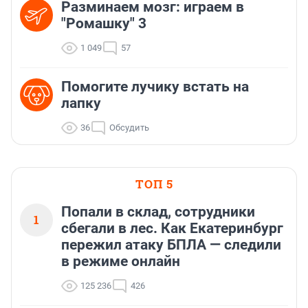
Разминаем мозг: играем в
"Ромашку" 3
1 049
57
Помогите лучику встать на
лапку
36
Обсудить
ТОП 5
Попали в склад, сотрудники
1
сбегали в лес. Как Екатеринбург
пережил атаку БПЛА — следили
в режиме онлайн
125 236
426