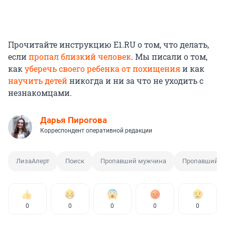
Прочитайте инструкцию E1.RU о том, что делать,
если
пропал близкий человек
. Мы писали о том,
как
уберечь своего ребенка от похищения
и как
научить детей
никогда и ни за что не уходить с
незнакомцами.
Дарья Пирогова
Корреспондент оперативной редакции
ЛизаАлерт
Поиск
Пропавший мужчина
Пропавший ч
0
0
0
0
0