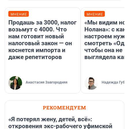
МНЕНИЕ
МНЕНИЕ
Продашь за 3000, налог
«Мы видим нов
возьмут с 4000. Что
Нолана»: с как
нам готовит новый
настроем нужн
налоговый закон — он
смотреть «Оди
коснется импорта и
чтобы она не
даже репетиторов
выглядела как
Анастасия Завгородняя
Надежда Губар
РЕКОМЕНДУЕМ
«Я потерял жену, детей, всё»:
откровения экс-рабочего уфимской