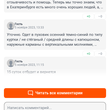
отзывчивость и помощь. Теперь мы точно знаем, что 
в Екатеринбурге есть много очень хороших людей, а, 
например, один из них, по имени Иван, помог 
+0
–0
попавшему в трудную ситуацию совершенно чужому 
человеку, с которым случайно разговорился на улице, 
Гость
как к родному брату. Ему низкий поклон. Также, 
5 ноября 2023, 13:33
отдельное огромное спасибо организации Лиза Алерт 
Уточню. Одет в пуховик осенний темно-синий по типу 
и особенно их сотруднице Юлии, которая вместе с 
куртки / не стёганый / средней длины с капюшоном, 
Иваном помогла парню уехать домой и 
наружные карманы с вертикальными молниями, 
контролировала весь процесс вплоть до того, как 
тесьма у которых отличается цветом - светло- 
человек оказался дома.
+0
–0
голубым / такого же цвета "липучки" на рукавах в 
районе запястий /; шарф длинный с разноцветными 
Гость
тонкими продольными полосками; спортивная 
5 ноября 2023, 11:15
шапочка тёмно-синяя; тёмно-синие джинсы; чёрные 
15 суток отбудет и вернется
кожаные полуботинки осенние по типу кроссовок на 
шнурках; темно-синяя футболка-поло.
+0
–0
Читать все комментарии