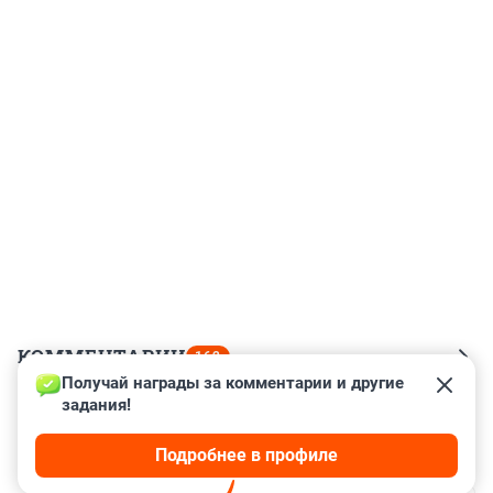
КОММЕНТАРИИ
162
Получай награды за комментарии и другие 
задания!
Гость
16 марта 2025, 19:23
Подробнее в профиле
Медицину совсем развалили! Спасибо гаранту!