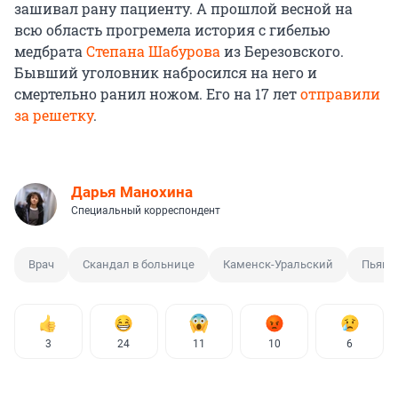
зашивал рану пациенту. А прошлой весной на
всю область прогремела история с гибелью
медбрата
Степана Шабурова
из Березовского.
Бывший уголовник набросился на него и
смертельно ранил ножом. Его на 17 лет
отправили
за решетку
.
Дарья Манохина
Специальный корреспондент
Врач
Скандал в больнице
Каменск-Уральский
Пьяны
3
24
11
10
6