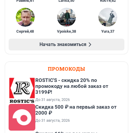
Равиль
,
61
Larisa
,
50
Костя
,
62
Сергей
,
48
Vpoiske
,
38
Yura
,
37
Начать знакомиться
ПРОМОКОДЫ
ROSTIC'S - скидка 20% по
промокоду на любой заказ от
3199₽!
До 31 августа, 2026
Скидка 500 ₽ на первый заказ от
2000 ₽
До 31 августа, 2026