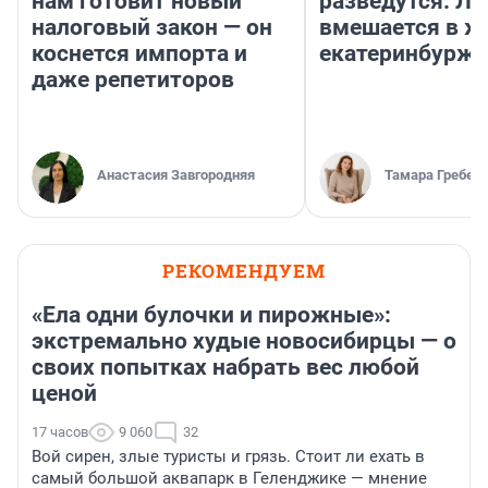
нам готовит новый
разведутся: Лу
налоговый закон — он
вмешается в ж
коснется импорта и
екатеринбурж
даже репетиторов
Анастасия Завгородняя
Тамара Гребен
РЕКОМЕНДУЕМ
«Ела одни булочки и пирожные»:
экстремально худые новосибирцы — о
своих попытках набрать вес любой
ценой
17 часов
9 060
32
Вой сирен, злые туристы и грязь. Стоит ли ехать в
самый большой аквапарк в Геленджике — мнение