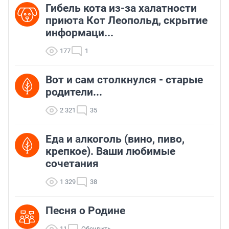
Гибель кота из-за халатности
приюта Кот Леопольд, скрытиe
информаци...
177
1
Вот и сам столкнулся - старые
родители...
2 321
35
Еда и алкоголь (вино, пиво,
крепкое). Ваши любимые
сочетания
1 329
38
Песня о Родине
11
Обсудить