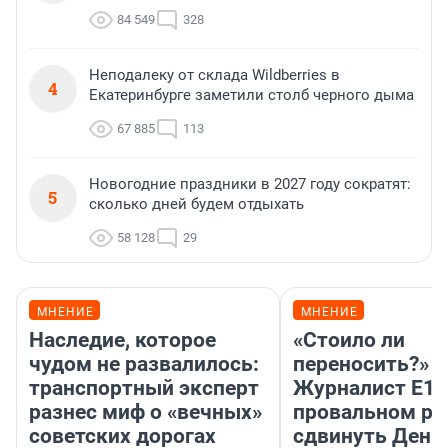
84 549
328
Неподалеку от склада Wildberries в
4
Екатеринбурге заметили столб черного дыма
67 885
113
Новогодние праздники в 2027 году сократят:
5
сколько дней будем отдыхать
58 128
29
МНЕНИЕ
МНЕНИЕ
Наследие, которое
«Стоило ли
чудом не развалилось:
переносить?»
транспортный эксперт
Журналист E1.
разнес миф о «вечных»
провальном р
советских дорогах
сдвинуть День