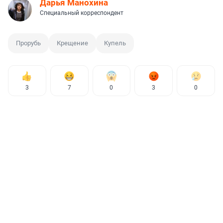
Дарья Манохина
Специальный корреспондент
Прорубь
Крещение
Купель
3
7
0
3
0