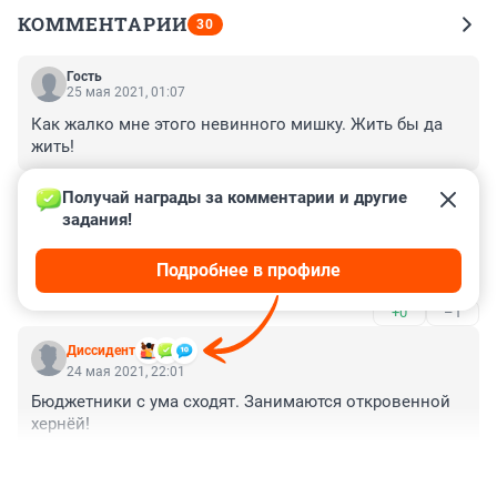
КОММЕНТАРИИ
30
Гость
25 мая 2021, 01:07
Как жалко мне этого невинного мишку. Жить бы да 
жить!
+0
–0
Получай награды за комментарии и другие 
задания!
Гость
24 мая 2021, 22:35
Подробнее в профиле
Взрослым мужикам ваще заняться нечем 😁
+0
–1
Диссидент
24 мая 2021, 22:01
Бюджетники с ума сходят. Занимаются откровенной 
хернёй!
+0
–2