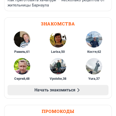
Как приготовить хачапури — несколько рецептов от
жительницы Барнаула
ЗНАКОМСТВА
Равиль
,
61
Larisa
,
50
Костя
,
62
Сергей
,
48
Vpoiske
,
38
Yura
,
37
Начать знакомиться
ПРОМОКОДЫ