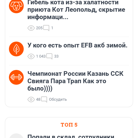
Гибель кота из-за халатности
приюта Кот Леопольд, скрытиe
информаци...
205
1
У кого есть опыт EFB акб зимой.
1 043
33
Чемпионат России Казань ССК
Свияга Пара Трап Как это
было))))
48
Обсудить
ТОП 5
Попали в склад, сотрудники