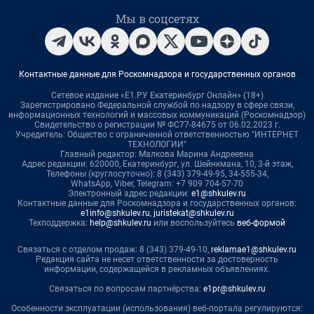
Мы в соцсетях
Контактные данные для Роскомнадзора и государственных органов
Сетевое издание «Е1.РУ Екатеринбург Онлайн» (18+)
Зарегистрировано Федеральной службой по надзору в сфере связи,
информационных технологий и массовых коммуникаций (Роскомнадзор)
Свидетельство о регистрации № ФС77-84675 от 06.02.2023 г.
Учредитель: Общество с ограниченной ответственностью "ИНТЕРНЕТ
ТЕХНОЛОГИИ"
Главный редактор: Малкова Марина Андреевна
Адрес редакции: 620000, Екатеринбург, ул. Шейнкмана, 10, 3-й этаж,
Телефоны (круглосуточно): 8 (343) 379-49-95, 34-555-34,
WhatsApp, Viber, Telegram: +7 909 704-57-70
Электронный адрес редакции:
e1@shkulev.ru
Контактные данные для Роскомнадзора и государственных органов:
e1info@shkulev.ru
,
juristekat@shkulev.ru
Техподдержка:
help@shkulev.ru
или воспользуйтесь
веб-формой
Связаться с отделом продаж: 8 (343) 379-49-10,
reklamae1@shkulev.ru
Редакция сайта не несет ответственности за достоверность
информации, содержащейся в рекламных объявлениях.
Связаться по вопросам партнёрства:
e1pr@shkulev.ru
Особенности эксплуатации (использования) веб-портала регулируются: