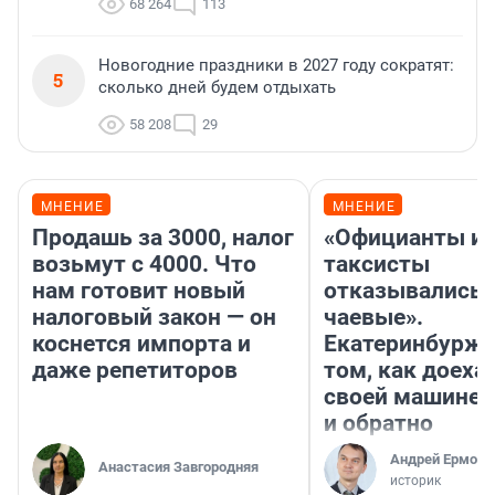
68 264
113
Новогодние праздники в 2027 году сократят:
5
сколько дней будем отдыхать
58 208
29
МНЕНИЕ
МНЕНИЕ
Продашь за 3000, налог
«Официанты и
возьмут с 4000. Что
таксисты
нам готовит новый
отказывались 
налоговый закон — он
чаевые».
коснется импорта и
Екатеринбурже
даже репетиторов
том, как доеха
своей машине 
и обратно
Андрей Ермоле
Анастасия Завгородняя
историк