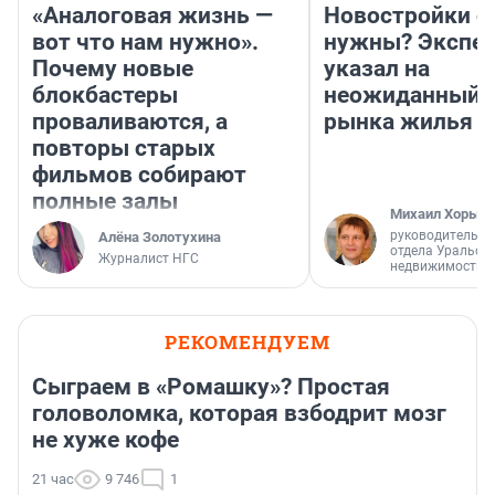
«Аналоговая жизнь —
Новостройки с
вот что нам нужно».
нужны? Экспе
Почему новые
указал на
блокбастеры
неожиданный р
проваливаются, а
рынка жилья
повторы старых
фильмов собирают
полные залы
Михаил Хорько
руководитель а
Алёна Золотухина
отдела Уральск
Журналист НГС
недвижимости
РЕКОМЕНДУЕМ
Сыграем в «Ромашку»? Простая
головоломка, которая взбодрит мозг
не хуже кофе
21 час
9 746
1