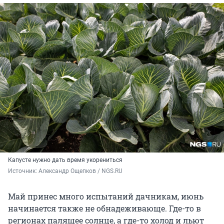
Капусте нужно дать время укорениться
Источник: 
Александр Ощепков / NGS.RU
Май принес много испытаний дачникам, июнь
начинается также не обнадеживающе. Где-то в
регионах палящее солнце, а где-то холод и льют