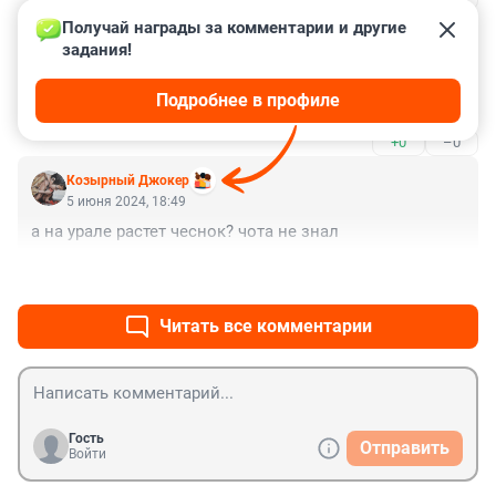
Получай награды за комментарии и другие 
Гость
5 июня 2024, 23:27
задания!
Спасибо. У меня чеснок желтеет. Будем кормить 
Подробнее в профиле
сброженной травой.
+0
–0
Козырный Джокер
5 июня 2024, 18:49
а на урале растет чеснок? чота не знал
+0
–0
Читать все комментарии
Гость
Отправить
Войти