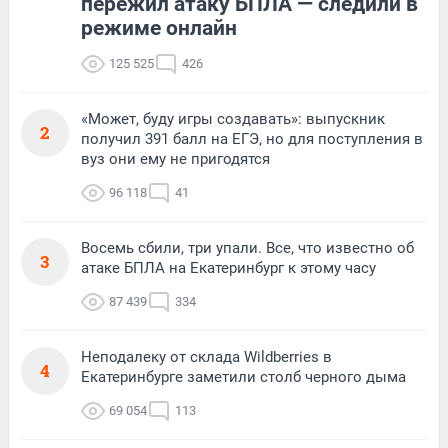
пережил атаку БПЛА — следили в
режиме онлайн
125 525
426
«Может, буду игры создавать»: выпускник
2
получил 391 балл на ЕГЭ, но для поступления в
вуз они ему не пригодятся
96 118
41
Восемь сбили, три упали. Все, что известно об
3
атаке БПЛА на Екатеринбург к этому часу
87 439
334
Неподалеку от склада Wildberries в
4
Екатеринбурге заметили столб черного дыма
69 054
113