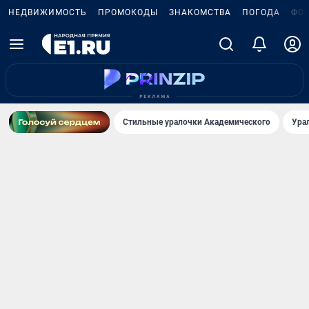
НЕДВИЖИМОСТЬ
ПРОМОКОДЫ
ЗНАКОМСТВА
ПОГОДА
ФО
Стильные уралочки Академического
Ура