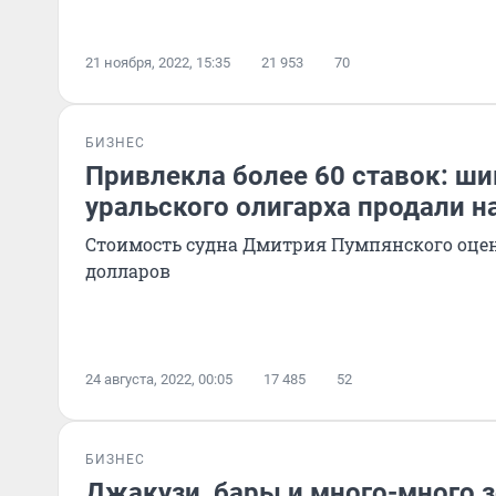
21 ноября, 2022, 15:35
21 953
70
БИЗНЕС
Привлекла более 60 ставок: ши
уральского олигарха продали н
Стоимость судна Дмитрия Пумпянского оце
долларов
24 августа, 2022, 00:05
17 485
52
БИЗНЕС
Джакузи, бары и много-много з