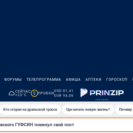
ФОРУМЫ
ТЕЛЕПРОГРАММА
АФИША
АПТЕКИ
ГОРОСКОП
USD 81,41
СЕЙЧАС
5
ПРОБКИ
+23°C
EUR 94,06
Кто сгорел на уральской трассе
Где начать новую жизнь?
Почему 
овского ГУФСИН покинул свой пост