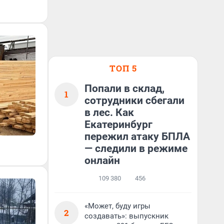
ТОП 5
Попали в склад,
1
сотрудники сбегали
в лес. Как
Екатеринбург
пережил атаку БПЛА
— следили в режиме
онлайн
109 380
456
«Может, буду игры
2
создавать»: выпускник