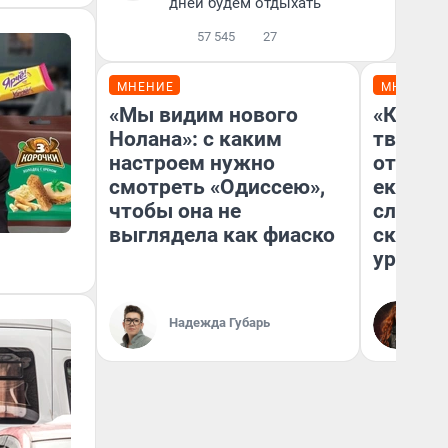
дней будем отдыхать
57 545
27
МНЕНИЕ
МНЕНИЕ
«Мы видим нового
«Какую
Нолана»: с каким
творили
настроем нужно
отмажу
смотреть «Одиссею»,
екатер
чтобы она не
следов
выглядела как фиаско
сканда
уральс
Ек
Надежда Губарь
Об