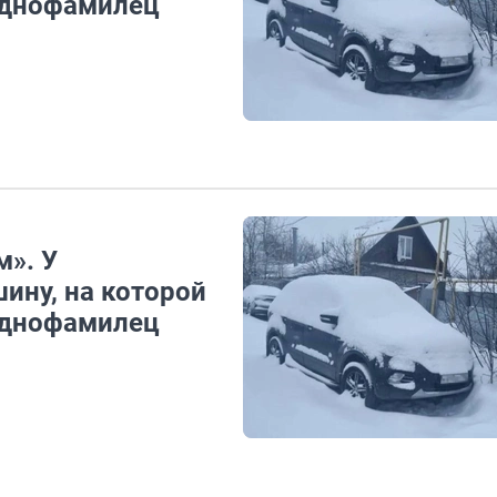
однофамилец
м». У
ину, на которой
однофамилец