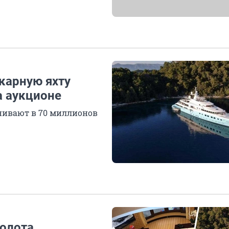
карную яхту
а аукционе
нивают в 70 миллионов
олота.