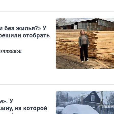
и без жилья?» У
 решили отобрать
Бачининой
м». У
ину, на которой