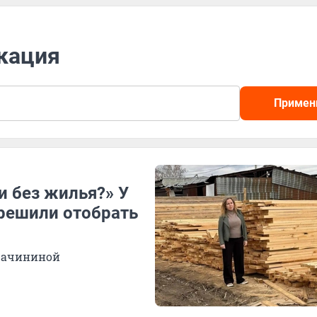
скация
Примен
и без жилья?» У
 решили отобрать
Бачининой