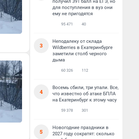
получил 391 балл на ЕГЭ, но
для поступления в вуз они
ему не пригодятся
95 471
40
Неподалеку от склада
3
Wildberries в Екатеринбурге
заметили столб черного
дыма
60 326
112
Восемь сбили, три упали. Все,
4
что известно об атаке БПЛА
на Екатеринбург к этому часу
59 378
301
Новогодние праздники в
5
2027 году сократят: сколько