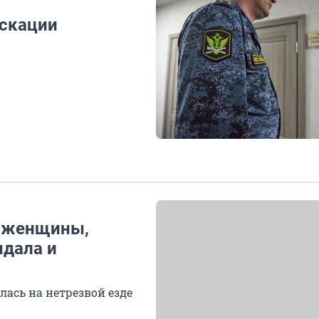
искации
у женщины,
ыдала и
лась на нетрезвой езде