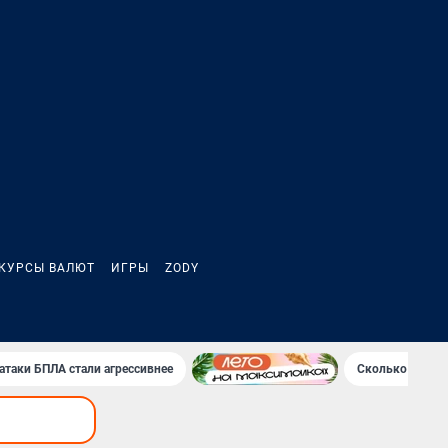
КУРСЫ ВАЛЮТ
ИГРЫ
ZODY
атаки БПЛА стали агрессивнее
Сколько Клава 