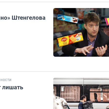
ино» Штенгелова
БНОСТИ
т лишать