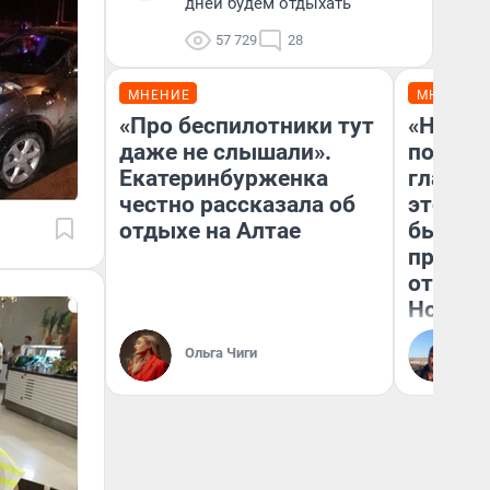
дней будем отдыхать
57 729
28
МНЕНИЕ
МНЕНИЕ
«Про беспилотники тут
«Никог
даже не слышали».
победи
Екатеринбурженка
главны
честно рассказала об
этого г
отдыхе на Алтае
бьет р
прокат
отзыв 
Нолана
Ст
Ольга Чиги
Эк