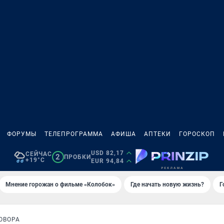
ФОРУМЫ
ТЕЛЕПРОГРАММА
АФИША
АПТЕКИ
ГОРОСКОП
USD 82,17
СЕЙЧАС
2
ПРОБКИ
+19°C
EUR 94,84
Мнение горожан о фильме «Колобок»
Где начать новую жизнь?
Г
ОВОРА