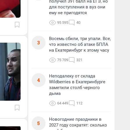
получил 391 балл на ЕГЭ, но
для поступления в вуз они
ему не пригодятся
95 595
40
Восемь сбили, три упали. Все,
3
что известно об атаке БПЛА
на Екатеринбург к этому часу
75 709
321
Неподалеку от склада
4
Wildberries в Екатеринбурге
заметили столб черного
дыма
64 449
112
Новогодние праздники в
5
2027 году сократят: сколько