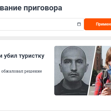
вание приговора
Примен
и убил туристку
о обжаловал решение