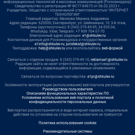
информационных технологий и массовых коммуникаций (Роскомнадзор)
Свидетельство о регистрации № ФС77-84675 от 06.02.2023 г.
Учредитель: Общество с ограниченной ответственностью "ИНТЕРНЕТ
ТЕХНОЛОГИИ"
Главный редактор: Малкова Марина Андреевна
Адрес редакции: 620000, Екатеринбург, ул. Шейнкмана, 10, 3-й этаж,
Телефоны (круглосуточно): 8 (343) 379-49-95, 34-555-34,
WhatsApp, Viber, Telegram: +7 909 704-57-70
Электронный адрес редакции:
e1@shkulev.ru
Контактные данные для Роскомнадзора и государственных органов:
e1info@shkulev.ru
,
juristekat@shkulev.ru
Техподдержка:
help@shkulev.ru
или воспользуйтесь
веб-формой
Связаться с отделом продаж: 8 (343) 379-49-10,
reklamae1@shkulev.ru
Редакция сайта не несет ответственности за достоверность
информации, содержащейся в рекламных объявлениях.
Связаться по вопросам партнёрства:
e1pr@shkulev.ru
Особенности эксплуатации (использования) веб-портала регулируются:
Руководством пользователя
Описанием функциональных характеристик ПО
Условиями использования веб-портала и политикой
конфиденциальности персональных данных
Веб-портал распространяется в виде интернет-сервиса, специальные
действия по установке на стороне пользователя не требуются
Политика использования cookies
Рекомендательные системы