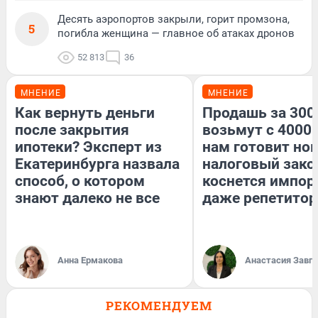
Десять аэропортов закрыли, горит промзона,
5
погибла женщина — главное об атаках дронов
52 813
36
МНЕНИЕ
МНЕНИЕ
Как вернуть деньги
Продашь за 3000
после закрытия
возьмут с 4000.
ипотеки? Эксперт из
нам готовит но
Екатеринбурга назвала
налоговый зако
способ, о котором
коснется импор
знают далеко не все
даже репетитор
Анна Ермакова
Анастасия Завг
РЕКОМЕНДУЕМ