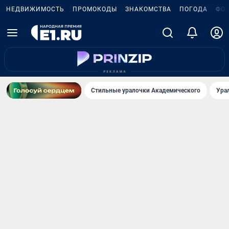
НЕДВИЖИМОСТЬ
ПРОМОКОДЫ
ЗНАКОМСТВА
ПОГОДА
ФО
Стильные уралочки Академического
Ура