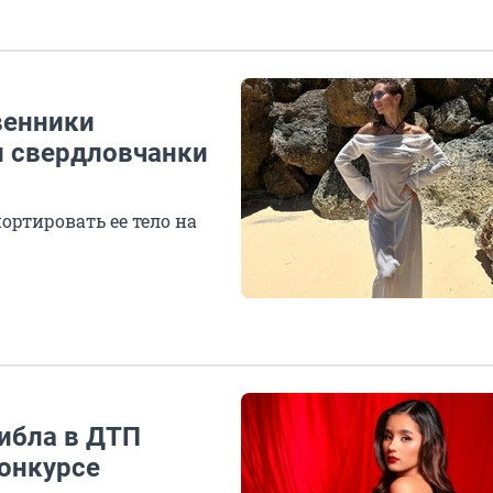
венники
и свердловчанки
ортировать ее тело на
ибла в ДТП
конкурсе