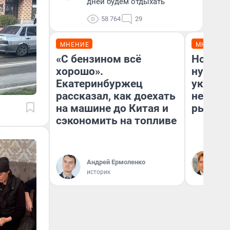
дней будем отдыхать
58 764
29
МНЕНИЕ
МНЕНИЕ
«С бензином всё
Новост
хорошо».
нужны?
Екатеринбуржец
указал 
рассказал, как доехать
неожид
на машине до Китая и
рынка 
сэкономить на топливе
Ми
ру
Андрей Ермоленко
от
историк
не