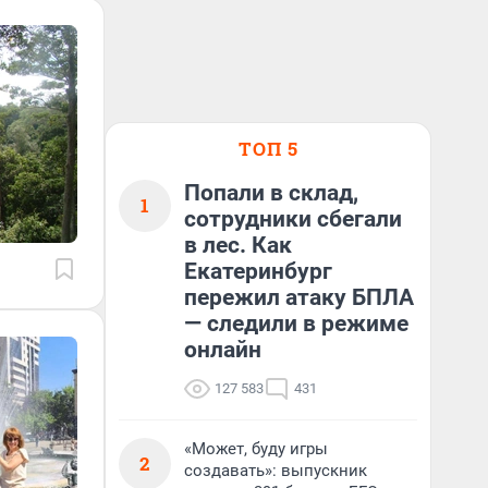
ТОП 5
Попали в склад,
1
сотрудники сбегали
в лес. Как
Екатеринбург
пережил атаку БПЛА
— следили в режиме
онлайн
127 583
431
«Может, буду игры
2
создавать»: выпускник