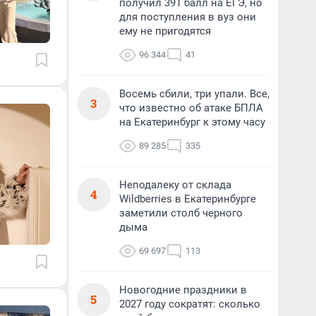
получил 391 балл на ЕГЭ, но
для поступления в вуз они
ему не пригодятся
96 344
41
Восемь сбили, три упали. Все,
3
что известно об атаке БПЛА
на Екатеринбург к этому часу
89 285
335
Неподалеку от склада
4
Wildberries в Екатеринбурге
заметили столб черного
дыма
69 697
113
Новогодние праздники в
5
2027 году сократят: сколько