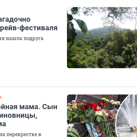
агадочно
 рейв-фестиваля
ия нашла подруга
А
ойная мама. Сын
чиновницы,
ма
на перекрестке в