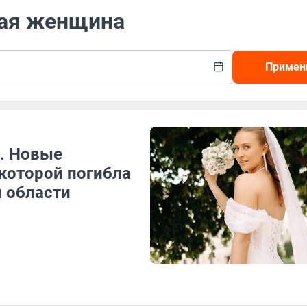
шая женщина
Примен
. Новые
 которой погибла
 области