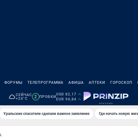
ФОРУМЫ
ТЕЛЕПРОГРАММА
АФИША
АПТЕКИ
ГОРОСКОП
USD 82,17
СЕЙЧАС
2
ПРОБКИ
+24°C
EUR 94,84
Уральские спасатели сделали важное заявление
Где начать новую жи
А