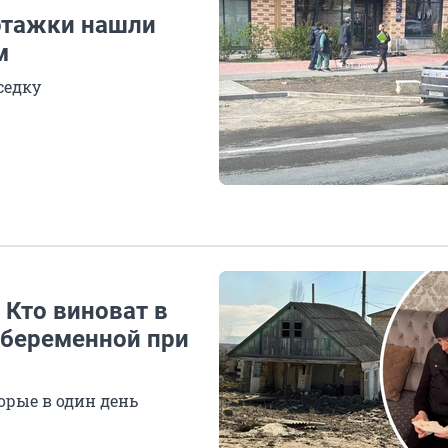
этажки нашли
м
седку
 Кто виноват в
 беременной при
орые в один день