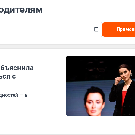
родителям
Примен
объяснила
ься с
дностей — в