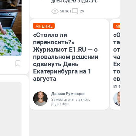
дней будем отдыхать
58 361
29
МНЕНИЕ
МНЕНИЕ
«Стоило ли
«Офици
переносить?»
таксис
Журналист E1.RU — о
отказы
провальном решении
чаевые
сдвинуть День
Екатер
Екатеринбурга на 1
том, ка
августа
своей 
и обра
Даниил Румянцев
Ан
Заместитель главного
ис
редактора