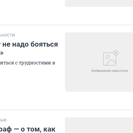
БНОСТИ
 не надо бояться
»
виться с трудностями в
ВЬЮ
раф — о том, как