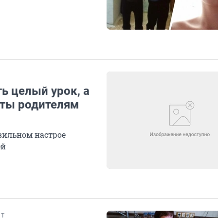
ь целый урок, а
еты родителям
вильном настрое
ей
НТ