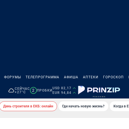
ФОРУМЫ
ТЕЛЕПРОГРАММА
АФИША
АПТЕКИ
ГОРОСКОП
USD 82,17
СЕЙЧАС
2
ПРОБКИ
+27°C
EUR 94,84
День строителя в ЕКБ: онлайн
Где начать новую жизнь?
Когда в 