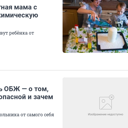
тная мама с
 химическую
вут ребёнка от
ь ОБЖ — о том,
опасной и зачем
ольника от самого себя