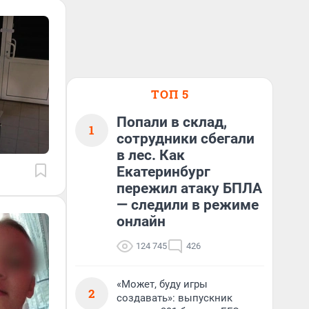
ТОП 5
Попали в склад,
1
сотрудники сбегали
в лес. Как
Екатеринбург
пережил атаку БПЛА
— следили в режиме
онлайн
124 745
426
«Может, буду игры
2
создавать»: выпускник