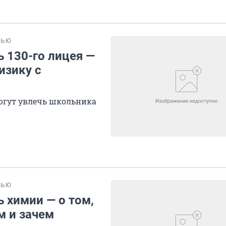
ВЬЮ
ь 130-го лицея —
изику с
могут увлечь школьника
ВЬЮ
ь химии — о том,
м и зачем