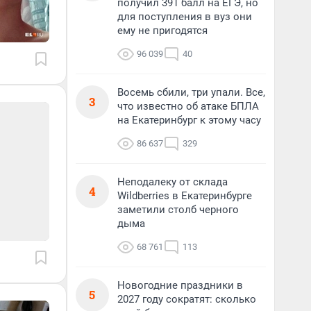
получил 391 балл на ЕГЭ, но
для поступления в вуз они
ему не пригодятся
96 039
40
Восемь сбили, три упали. Все,
3
что известно об атаке БПЛА
на Екатеринбург к этому часу
86 637
329
Неподалеку от склада
4
Wildberries в Екатеринбурге
заметили столб черного
дыма
68 761
113
Новогодние праздники в
5
2027 году сократят: сколько