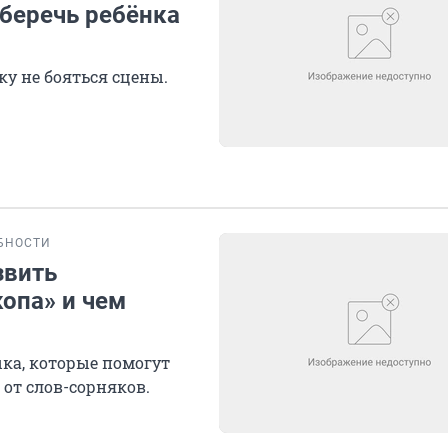
уберечь ребёнка
ку не бояться сцены.
БНОСТИ
звить
опа» и чем
ыка, которые помогут
от слов-сорняков.