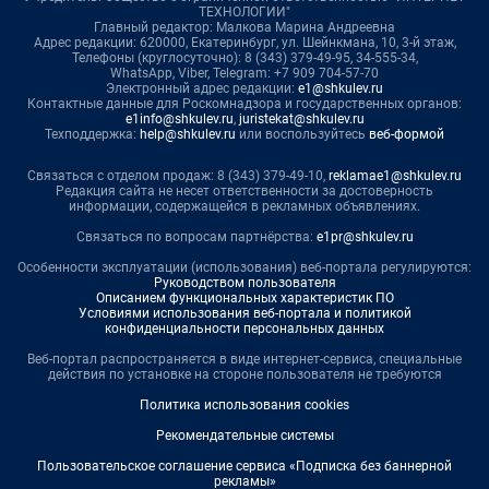
ТЕХНОЛОГИИ"
Главный редактор: Малкова Марина Андреевна
Адрес редакции: 620000, Екатеринбург, ул. Шейнкмана, 10, 3-й этаж,
Телефоны (круглосуточно): 8 (343) 379-49-95, 34-555-34,
WhatsApp, Viber, Telegram: +7 909 704-57-70
Электронный адрес редакции:
e1@shkulev.ru
Контактные данные для Роскомнадзора и государственных органов:
e1info@shkulev.ru
,
juristekat@shkulev.ru
Техподдержка:
help@shkulev.ru
или воспользуйтесь
веб-формой
Связаться с отделом продаж: 8 (343) 379-49-10,
reklamae1@shkulev.ru
Редакция сайта не несет ответственности за достоверность
информации, содержащейся в рекламных объявлениях.
Связаться по вопросам партнёрства:
e1pr@shkulev.ru
Особенности эксплуатации (использования) веб-портала регулируются:
Руководством пользователя
Описанием функциональных характеристик ПО
Условиями использования веб-портала и политикой
конфиденциальности персональных данных
Веб-портал распространяется в виде интернет-сервиса, специальные
действия по установке на стороне пользователя не требуются
Политика использования cookies
Рекомендательные системы
Пользовательское соглашение сервиса «Подписка без баннерной
рекламы»