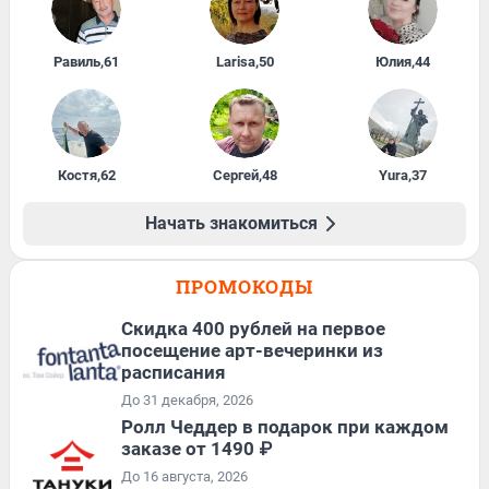
Равиль
,
61
Larisa
,
50
Юлия
,
44
Костя
,
62
Сергей
,
48
Yura
,
37
Начать знакомиться
ПРОМОКОДЫ
Cкидка 400 рублей на первое
посещение арт-вечеринки из
расписания
До 31 декабря, 2026
Ролл Чеддер в подарок при каждом
заказе от 1490 ₽
До 16 августа, 2026