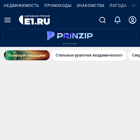
НЕДВИЖИМОСТЬ
ПРОМОКОДЫ
ЗНАКОМСТВА
ПОГОДА
ФО
Стильные уралочки Академического
Сек