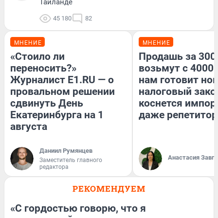
Таиланде
45 180
82
МНЕНИЕ
МНЕНИЕ
«Стоило ли
Продашь за 3000
переносить?»
возьмут с 4000.
Журналист E1.RU — о
нам готовит но
провальном решении
налоговый зако
сдвинуть День
коснется импор
Екатеринбурга на 1
даже репетитор
августа
Даниил Румянцев
Анастасия Завг
Заместитель главного
редактора
РЕКОМЕНДУЕМ
«С гордостью говорю, что я