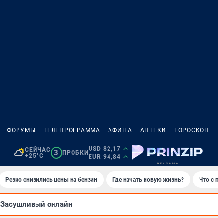
ФОРУМЫ
ТЕЛЕПРОГРАММА
АФИША
АПТЕКИ
ГОРОСКОП
USD 82,17
СЕЙЧАС
3
ПРОБКИ
+25°C
EUR 94,84
Резко снизились цены на бензин
Где начать новую жизнь?
Что с 
Засушливый онлайн