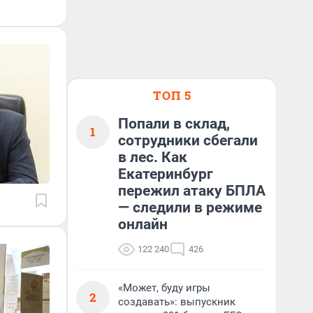
ТОП 5
Попали в склад,
1
сотрудники сбегали
в лес. Как
Екатеринбург
пережил атаку БПЛА
— следили в режиме
онлайн
122 240
426
«Может, буду игры
2
создавать»: выпускник