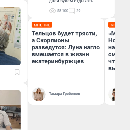
дней будем отдыхать
58 100
29
МНЕНИЕ
МНЕНИЕ
Тельцов будет трясти,
«Мы ви
а Скорпионы
Нолана
разведутся: Луна нагло
настро
вмешается в жизни
смотре
екатеринбуржцев
чтобы 
выгляд
Тамара Гребенюк
На