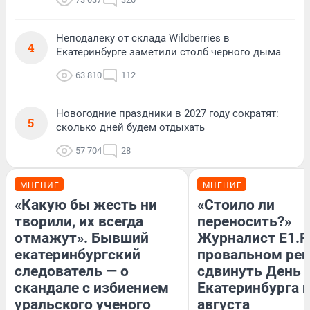
Неподалеку от склада Wildberries в
4
Екатеринбурге заметили столб черного дыма
63 810
112
Новогодние праздники в 2027 году сократят:
5
сколько дней будем отдыхать
57 704
28
МНЕНИЕ
МНЕНИЕ
«Какую бы жесть ни
«Стоило ли
творили, их всегда
переносить?»
отмажут». Бывший
Журналист E1.R
екатеринбургский
провальном ре
следователь — о
сдвинуть День
скандале с избиением
Екатеринбурга н
уральского ученого
августа