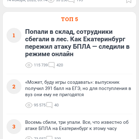
ТОП 5
Попали в склад, сотрудники
1
сбегали в лес. Как Екатеринбург
пережил атаку БПЛА — следили в
режиме онлайн
115 739
420
«Может, буду игры создавать»: выпускник
2
получил 391 балл на ЕГЭ, но для поступления в
вуз они ему не пригодятся
95 575
40
Восемь сбили, три упали. Все, что известно об
3
атаке БПЛА на Екатеринбург к этому часу
73 037
320