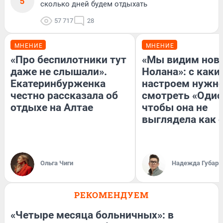
5
сколько дней будем отдыхать
57 717
28
МНЕНИЕ
МНЕНИЕ
«Про беспилотники тут
«Мы видим нов
даже не слышали».
Нолана»: с каки
Екатеринбурженка
настроем нужн
честно рассказала об
смотреть «Одис
отдыхе на Алтае
чтобы она не
выглядела как 
Ольга Чиги
Надежда Губарь
РЕКОМЕНДУЕМ
«Четыре месяца больничных»: в