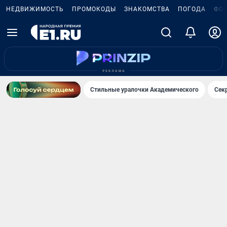
НЕДВИЖИМОСТЬ
ПРОМОКОДЫ
ЗНАКОМСТВА
ПОГОДА
ФО
Стильные уралочки Академического
Сек