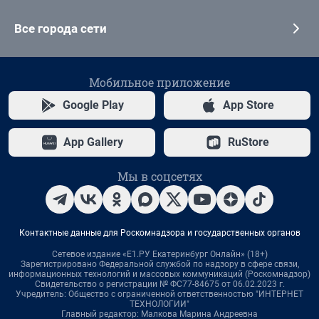
Все города сети
Мобильное приложение
Google Play
App Store
App Gallery
RuStore
Мы в соцсетях
Контактные данные для Роскомнадзора и государственных органов
Сетевое издание «Е1.РУ Екатеринбург Онлайн» (18+)
Зарегистрировано Федеральной службой по надзору в сфере связи,
информационных технологий и массовых коммуникаций (Роскомнадзор)
Свидетельство о регистрации № ФС77-84675 от 06.02.2023 г.
Учредитель: Общество с ограниченной ответственностью "ИНТЕРНЕТ
ТЕХНОЛОГИИ"
Главный редактор: Малкова Марина Андреевна