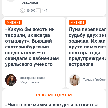
праздника
49 599
147
МНЕНИЕ
МНЕНИЕ
«Какую бы жесть ни
Луна переписал
творили, их всегда
судьбу двух зна
отмажут». Бывший
зодиака. Их жи
екатеринбургский
круто поменяет
следователь — о
полтора года:
скандале с избиением
предупреждени
уральского ученого
астролога
Екатерина Герлах
Тамара Гребеню
Общественник
РЕКОМЕНДУЕМ
«Чисто все мамы и все дети на свете»: