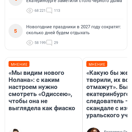
Екатеринбурге заметили столб черного дыма
68 221
113
Новогодние праздники в 2027 году сократят:
5
сколько дней будем отдыхать
58 199
29
МНЕНИЕ
МНЕНИЕ
«Мы видим нового
«Какую бы жес
Нолана»: с каким
творили, их все
настроем нужно
отмажут». Бы
смотреть «Одиссею»,
екатеринбургс
чтобы она не
следователь — 
выглядела как фиаско
скандале с из
уральского уче
Екатерина Герл