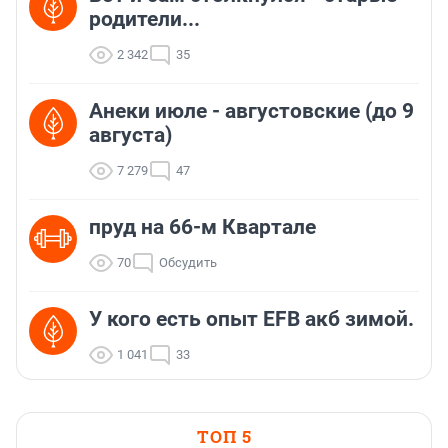
родители...
2 342
35
Анеки июле - августовские (до 9
августа)
7 279
47
пруд на 66-м Квартале
70
Обсудить
У кого есть опыт EFB акб зимой.
1 041
33
ТОП 5