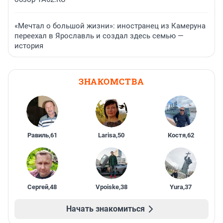
«Мечтал о большой жизни»: иностранец из Камеруна
переехал в Ярославль и создал здесь семью —
история
ЗНАКОМСТВА
Равиль
,
61
Larisa
,
50
Костя
,
62
Сергей
,
48
Vpoiske
,
38
Yura
,
37
Начать знакомиться