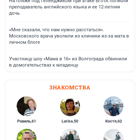
На пляже под Геленджиком при атаке БПЛА погибли
преподаватель английского языка и ее 12-летняя
дочь
«Мне сказали, что нам нужно расстаться».
Московского врача уволили из клиники из-за мата в
личном блоге
Участницу шоу «Мама в 16» из Волгограда обвинили
в домогательствах к младенцу
ЗНАКОМСТВА
Равиль
,
61
Larisa
,
50
Костя
,
62