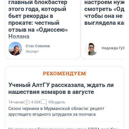
главный блокбастер
настроем нужн
этого года, который
смотреть «Оди
бьет рекорды в
чтобы она не
прокате: честный
выглядела как
отзыв на «Одиссею»
Нолана
Стас Соколов
Надежда Губар
Эксперт
РЕКОМЕНДУЕМ
Ученый АлтГУ рассказала, ждать ли
нашествия комаров в августе
14 часов
6 624
Обсудить
Сезон черники в Мурманской области: рецепт
хрустящего ягодного штруделя за полчаса