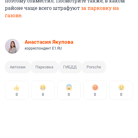
поэтому совместил. Посмотрите также, в каком
районе чаще всего штрафуют
за парковку на
газоне
.
Анастасия Якупова
корреспондент E1.RU
Автохам
Парковка
ГИБДД
Porsche
0
0
0
0
0