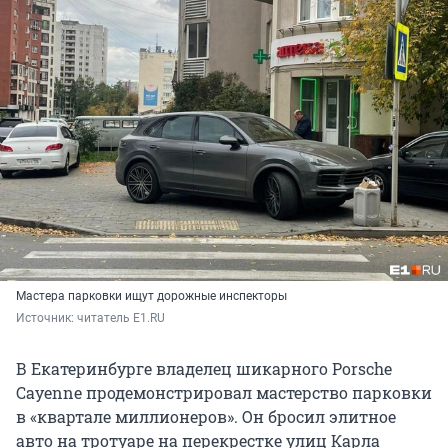
Мастера парковки ищут дорожные инспекторы
Источник: 
читатель E1.RU
В Екатеринбурге владелец шикарного Porsche
Cayenne продемонстрировал мастерство парковки
в «квартале миллионеров». Он бросил элитное
авто на тротуаре на перекрестке улиц Карла