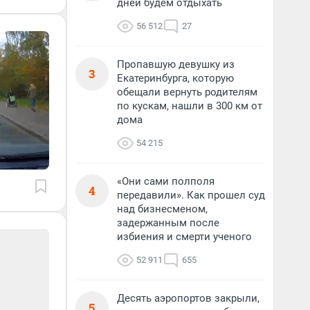
дней будем отдыхать
56 512
27
Пропавшую девушку из
3
Екатеринбурга, которую
обещали вернуть родителям
по кускам, нашли в 300 км от
дома
54 215
«Они сами полполя
4
передавили». Как прошел суд
над бизнесменом,
задержанным после
избиения и смерти ученого
52 911
655
Десять аэропортов закрыли,
5