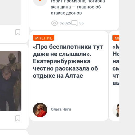
горит промзона, погибла
женщина — главное об
атаках дронов
52 825
36
МНЕНИЕ
МНЕНИЕ
«Про беспилотники тут
«Мы ви
даже не слышали».
Нолана
Екатеринбурженка
настро
честно рассказала об
смотре
отдыхе на Алтае
чтобы 
выгляд
Ольга Чиги
На