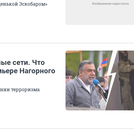
денькой Эскобаром»
ые сети. Что
мьере Нагорного
ании терроризма