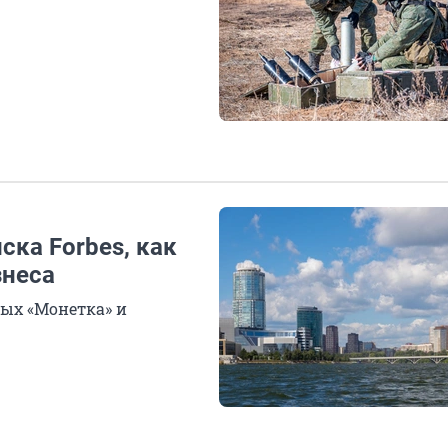
ска Forbes, как
знеса
вых «Монетка» и