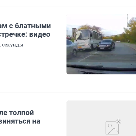
хам с блатными
тречке: видео
и секунды
але толпой
виняться на