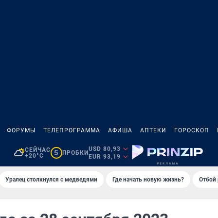
ФОРУМЫ
ТЕЛЕПРОГРАММА
АФИША
АПТЕКИ
ГОРОСКОП
USD 80,93
СЕЙЧАС
5
ПРОБКИ
+20°C
EUR 93,19
Уралец столкнулся с медведями
Где начать новую жизнь?
Отбой 