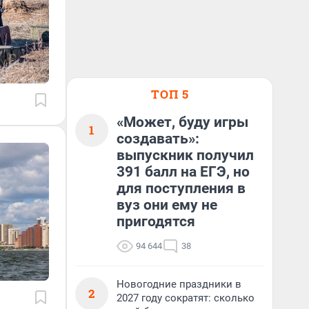
ТОП 5
«Может, буду игры
1
создавать»:
выпускник получил
391 балл на ЕГЭ, но
для поступления в
вуз они ему не
пригодятся
94 644
38
Новогодние праздники в
2
2027 году сократят: сколько