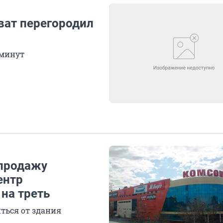
ват перегородил
 минут
 продажу
ентр
 на треть
ться от здания