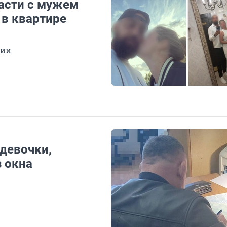
асти с мужем
в квартире
дии
 девочки,
з окна