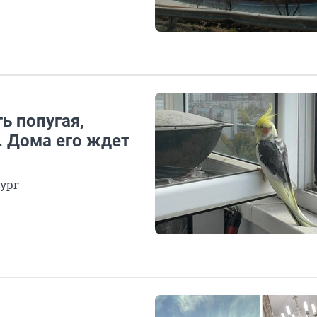
ь попугая,
. Дома его ждет
бург