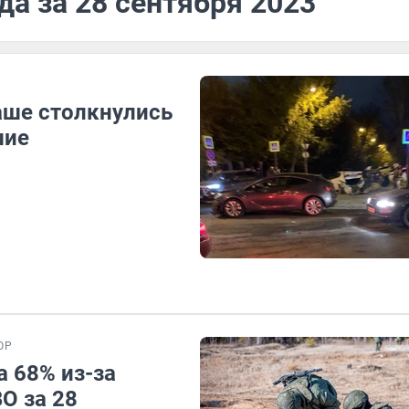
да за 28 сентября 2023
аше столкнулись
шие
ОР
а 68% из-за
О за 28