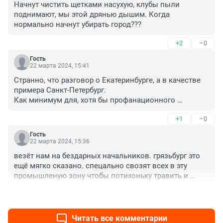
Начнут чистить щетками насухую, клубы пыли 
поднимают, мы этой дрянью дышим. Когда 
нормально начнут убирать город???
+2
–0
Гость
22 марта 2024, 15:41
Странно, что разговор о Екатеринбурге, а в качестве 
примера Санкт-Петербург.

Как минимум для, хотя бы профанационного 
рассуждения, необходимы минимальные результаты: 
+1
–0
химического содержания Hg, Cd и Pb, основных 
загрязнителей в воде на обочине дорог и в воздухе 
Гость
на высоту роста человека; содержания частиц 
22 марта 2024, 15:36
физической пыли в воздухе. Частицы песка 
везёт нам на бездарных начальников. грязьбург это 
потоками воздуха только перевиваются. В воздухе 
ещё мягко сказано. спецально свозят всех в эту 
песок постоянно не циркулирует он более плотный 
промышленую зону чтобы потихоньку травить и 
чем пыль. Постоянно в воздухе циркулируют частицы 
потом утилизировать. видно по нему что он не 
мелкой пыли. Лучшим подтверждением санитарного 
+1
–0
бедствует. обитая налогоплотильчиков. сам 
и гигиенического состояния окружающего состояния 
навернека в этои грези не живет он просто деньги 
в городе являются люди на слизистых и открытых 
получает
Читать все комментарии
участках поверхности, которых и оседает всё это 