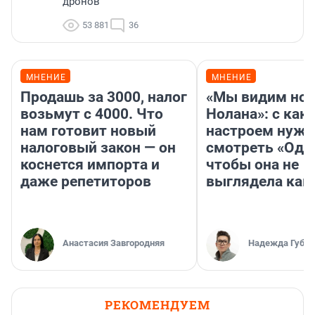
дронов
53 881
36
МНЕНИЕ
МНЕНИЕ
Продашь за 3000, налог
«Мы видим нов
возьмут с 4000. Что
Нолана»: с как
нам готовит новый
настроем нужн
налоговый закон — он
смотреть «Оди
коснется импорта и
чтобы она не
даже репетиторов
выглядела как
Анастасия Завгородняя
Надежда Губар
РЕКОМЕНДУЕМ