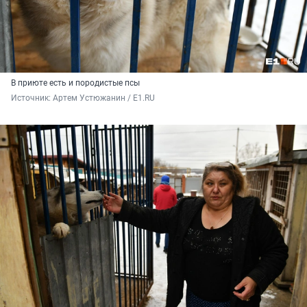
В приюте есть и породистые псы
Источник: 
Артем Устюжанин / E1.RU