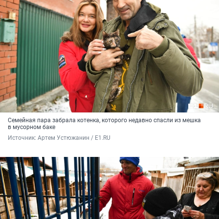
Семейная пара забрала котенка, которого недавно спасли из мешка
в мусорном баке
Источник: 
Артем Устюжанин / E1.RU