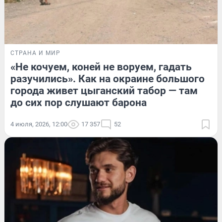
СТРАНА И МИР
«Не кочуем, коней не воруем, гадать
разучились». Как на окраине большого
города живет цыганский табор — там
до сих пор слушают барона
4 июля, 2026, 12:00
17 357
52