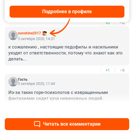
человеком который не достиг полового созревания. 
Подробнее в профиле
Если у девушки начались месячные значит она может 
рожать. То есть природа ей разрешает рожать и 
+0
–0
заниматься сексем. И у каждого это индивидуально. 
У кого то в 15 лет у кого то в 13 а у кого то в 20.
sunshine2017
5 октября 2020, 14:31
к сожалению , настоящие педофилы и насильники 
уходят от ответственности, потому что знают как это 
делать...
+1
–0
Гость
5 октября 2020, 11:44
Из-за таких горе-психологов с извращенными 
фантазиями сидит куча невиновных людей.
+0
–0
Читать все комментарии