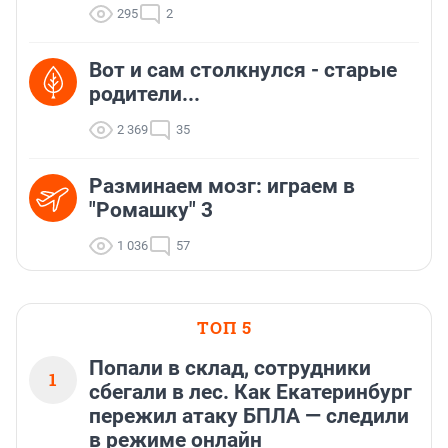
295
2
Вот и сам столкнулся - старые
родители...
2 369
35
Разминаем мозг: играем в
"Ромашку" 3
1 036
57
ТОП 5
Попали в склад, сотрудники
1
сбегали в лес. Как Екатеринбург
пережил атаку БПЛА — следили
в режиме онлайн