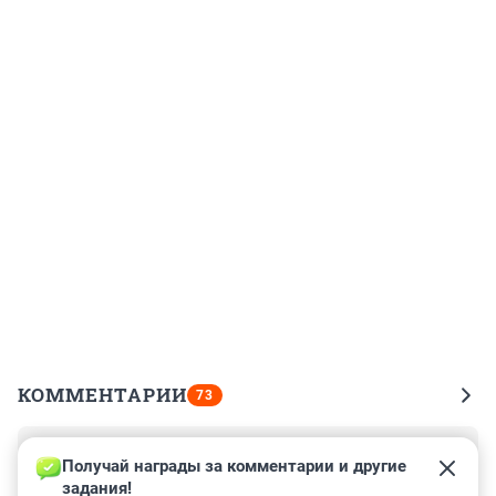
КОММЕНТАРИИ
73
Гость
14 ноября 2020, 03:37
Получай награды за комментарии и другие 
задания!
Психолог убог. Что такое педофилия? Это секс с 