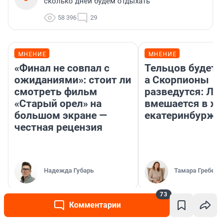
сколько дней будем отдыхать
58 396
29
МНЕНИЕ
МНЕНИЕ
«Финал не совпал с
Тельцов будет 
ожиданиями»: стоит ли
а Скорпионы
смотреть фильм
разведутся: Лу
«Старый орел» на
вмешается в ж
большом экране —
екатеринбурж
честная рецензия
Надежда Губарь
Тамара Гребен
73
Комментарии
РЕКОМЕНДУЕМ