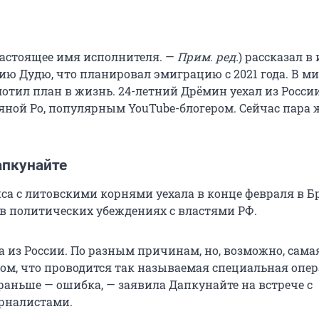
астоящее имя исполнителя. —
Прим. ред.
) рассказал в
ю Дудю, что планировал эмиграцию с 2021 года. В 
отил план в жизнь. 24-летний Дрёмин уехал из России
ной Ро, популярным YouTube-блогером. Сейчас пара 
апкунайте
иса с литовскими корнями уехала в конце февраля в Б
 в политических убеждениях с властями РФ.
ла из России. По разным причинам, но, возможно, сам
ом, что проводится так называемая специальная опера
 раньше — ошибка, — заявила Дапкунайте на встрече с
рналистами.