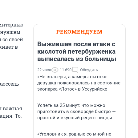
 интервью
РЕКОМЕНДУЕМ
минувшем
 со своей
Выжившая после атаки с
живет в
кислотой петербурженка
выписалась из больницы
22 часа
11 690
Обсудить
«Не вольеры, а камеры пыток»:
девушка пожаловалась на состояние
рюссель
экопарка «Лотос» в Уссурийске
Успеть за 25 минут: что можно
ая важная
приготовить в сковороде быстро —
ция. То,
простой и вкусный рецепт пиццы
«Уголовник я, родные со мной не