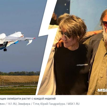
щих селебрити растет с каждой неделей
вин / 161.RU, Земфира / T.me, Юрий Гандрабура / MSK1.RU