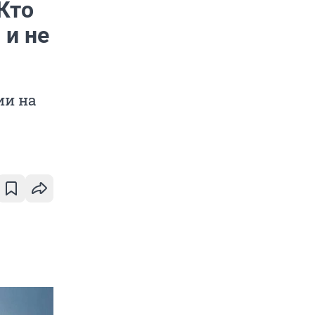
Кто
 и не
ии на