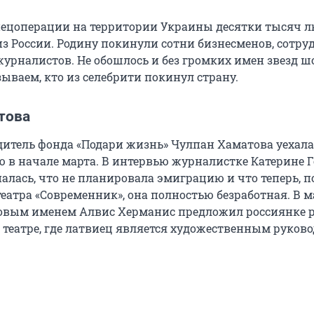
пецоперации на территории Украины десятки тысяч 
з России. Родину покинули сотни бизнесменов, сотру
журналистов. Не обошлось и без громких имен звезд ш
зываем, кто из селебрити покинул страну.
това
дитель фонда «Подари жизнь» Чулпан Хаматова уехала
ю в начале марта. В интервью журналистке Катерине 
алась, что не планировала эмиграцию и что теперь, п
еатра «Современник», она полностью безработная. В м
овым именем Алвис Херманис предложил россиянке р
театре, где латвиец является художественным руково