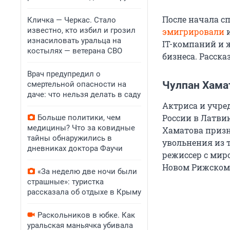
После начала с
Кличка — Черкас. Стало
известно, кто избил и грозил
эмигрировали
и
изнасиловать уральца на
IT-компаний и 
костылях — ветерана СВО
бизнеса. Расска
Врач предупредил о
Чулпан Хама
смертельной опасности на
даче: что нельзя делать в саду
Актриса и учре
России в Латви
Больше политики, чем
медицины? Что за ковидные
Хаматова призн
тайны обнаружились в
увольнения из т
дневниках доктора Фаучи
режиссер с мир
Новом Рижском 
«За неделю две ночи были
страшные»: туристка
рассказала об отдыхе в Крыму
Раскольников в юбке. Как
уральская маньячка убивала