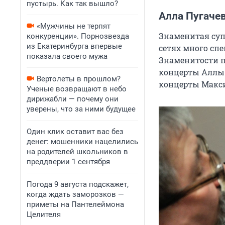
пустырь. Как так вышло?
Алла Пугаче
«Мужчины не терпят
Знаменитая суп
конкуренции». Порнозвезда
из Екатеринбурга впервые
сетях много сп
показала своего мужа
Знаменитости п
концерты Аллы 
Вертолеты в прошлом?
концерты Макс
Ученые возвращают в небо
дирижабли — почему они
уверены, что за ними будущее
Один клик оставит вас без
денег: мошенники нацелились
на родителей школьников в
преддверии 1 сентября
Погода 9 августа подскажет,
когда ждать заморозков —
приметы на Пантелеймона
Целителя