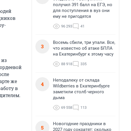
получил 391 балл на ЕГЭ, но
для поступления в вуз они
людей
ему не пригодятся
дников
оу-
96 293
41
Восемь сбили, три упали. Все,
3
что известно об атаке БПЛА
на Екатеринбург к этому часу
 из
88 918
335
Гордеевой
осле
Неподалеку от склада
арте же
4
Wildberries в Екатеринбурге
аботу в
заметили столб черного
дителем.
дыма
69 558
113
Новогодние праздники в
5
2027 году сократят: сколько