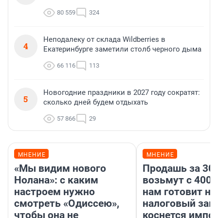
80 559
324
Неподалеку от склада Wildberries в
4
Екатеринбурге заметили столб черного дыма
66 116
113
Новогодние праздники в 2027 году сократят:
5
сколько дней будем отдыхать
57 866
29
МНЕНИЕ
МНЕНИЕ
«Мы видим нового
Продашь за 300
Нолана»: с каким
возьмут с 4000
настроем нужно
нам готовит н
смотреть «Одиссею»,
налоговый зако
чтобы она не
коснется импор