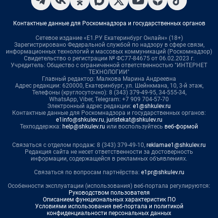
Контактные данные для Роскомнадзора и государственных органов
Сетевое издание «Е1.РУ Екатеринбург Онлайн» (18+)
Зарегистрировано Федеральной службой по надзору в сфере связи,
информационных технологий и массовых коммуникаций (Роскомнадзор)
Свидетельство о регистрации № ФС77-84675 от 06.02.2023 г.
Учредитель: Общество с ограниченной ответственностью "ИНТЕРНЕТ
ТЕХНОЛОГИИ"
Главный редактор: Малкова Марина Андреевна
Адрес редакции: 620000, Екатеринбург, ул. Шейнкмана, 10, 3-й этаж,
Телефоны (круглосуточно): 8 (343) 379-49-95, 34-555-34,
WhatsApp, Viber, Telegram: +7 909 704-57-70
Электронный адрес редакции:
e1@shkulev.ru
Контактные данные для Роскомнадзора и государственных органов:
e1info@shkulev.ru
,
juristekat@shkulev.ru
Техподдержка:
help@shkulev.ru
или воспользуйтесь
веб-формой
Связаться с отделом продаж: 8 (343) 379-49-10,
reklamae1@shkulev.ru
Редакция сайта не несет ответственности за достоверность
информации, содержащейся в рекламных объявлениях.
Связаться по вопросам партнёрства:
e1pr@shkulev.ru
Особенности эксплуатации (использования) веб-портала регулируются:
Руководством пользователя
Описанием функциональных характеристик ПО
Условиями использования веб-портала и политикой
конфиденциальности персональных данных