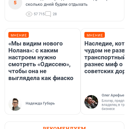
5
сколько дней будем отдыхать
57 715
28
МНЕНИЕ
МНЕНИЕ
«Мы видим нового
Наследие, кото
Нолана»: с каким
чудом не разва
настроем нужно
транспортный 
смотреть «Одиссею»,
разнес миф о 
чтобы она не
советских доро
выглядела как фиаско
Олег Арефьев
Блогер, предпри
Надежда Губарь
владелец в тра
бизнесе
РЕКОМЕНДУЕМ