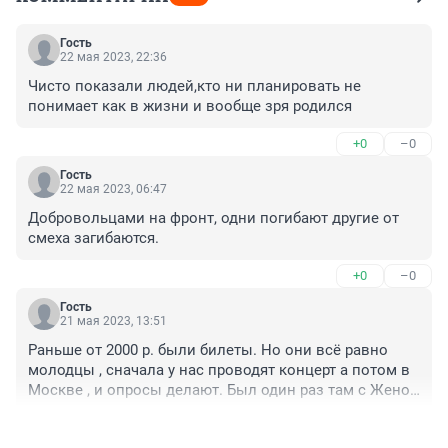
Гость
22 мая 2023, 22:36
Чисто показали людей,кто ни планировать не 
понимает как в жизни и вообще зря родился
+0
–0
Гость
22 мая 2023, 06:47
Добровольцами на фронт, одни погибают другие от 
смеха загибаются.
+0
–0
Гость
21 мая 2023, 13:51
Раньше от 2000 р. были билеты. Но они всё равно 
молодцы , сначала у нас проводят концерт а потом в 
Москве , и опросы делают. Был один раз там с Женой 
, ещё бы сходил , но не могу пока , двое детей , мама 
+0
–0
умерла , финансово не могу , Спасибо им и здоровья.