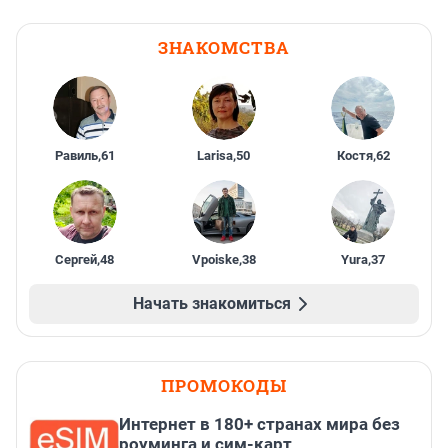
ЗНАКОМСТВА
Равиль
,
61
Larisa
,
50
Костя
,
62
Сергей
,
48
Vpoiske
,
38
Yura
,
37
Начать знакомиться
ПРОМОКОДЫ
Интернет в 180+ странах мира без
роуминга и сим-карт