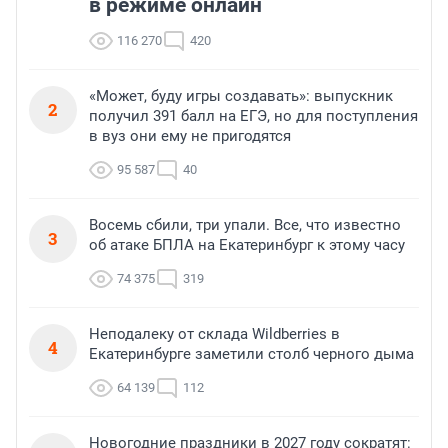
в режиме онлайн
116 270
420
«Может, буду игры создавать»: выпускник
2
получил 391 балл на ЕГЭ, но для поступления
в вуз они ему не пригодятся
95 587
40
Восемь сбили, три упали. Все, что известно
3
об атаке БПЛА на Екатеринбург к этому часу
74 375
319
Неподалеку от склада Wildberries в
4
Екатеринбурге заметили столб черного дыма
64 139
112
Новогодние праздники в 2027 году сократят: