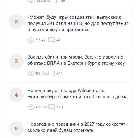
128 246
439
«Может, буду игры создавать»: выпускник
2
получил 391 балл на ЕГЭ, но для поступления
в вуз они ему не пригодятся
96 427
41
Восемь сбили, три упали. Все, что известно
3
об атаке БПЛА на Екатеринбург к этому часу
89 694
341
Неподалеку от склада Wildberries в
4
Екатеринбурге заметили столб черного дыма
69 872
113
Новогодние праздники в 2027 году сократят:
5
сколько дней будем отдыхать