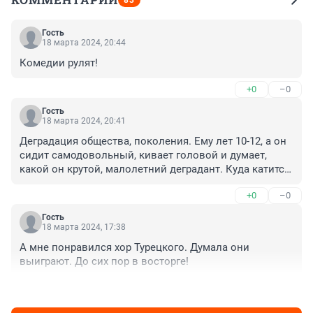
83
Гость
18 марта 2024, 20:44
Комедии рулят!
+0
–0
Гость
18 марта 2024, 20:41
Деградация общества, поколения. Ему лет 10-12, а он 
сидит самодовольный, кивает головой и думает, 
какой он крутой, малолетний деградант. Куда катится 
общество? Где Минкультуры? Что выпускает один 
+0
–0
телеканал за другим для публики?!! Позор!!!
Гость
18 марта 2024, 17:38
А мне понравился хор Турецкого. Думала они 
выиграют. До сих пор в восторге!
+0
–0