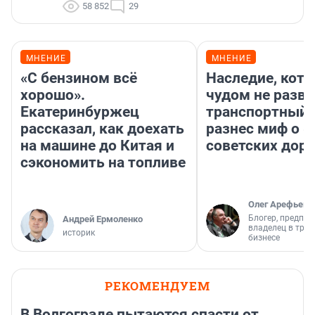
58 852
29
МНЕНИЕ
МНЕНИЕ
«С бензином всё
Наследие, кото
хорошо».
чудом не разва
Екатеринбуржец
транспортный 
рассказал, как доехать
разнес миф о 
на машине до Китая и
советских доро
сэкономить на топливе
Олег Арефьев
Блогер, предпри
Андрей Ермоленко
владелец в тра
историк
бизнесе
РЕКОМЕНДУЕМ
В Волгограде пытаются спасти от