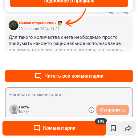
Подробнее в профиле
какие то плавильные пункты где они?
+0
–0
Тёмная сторона силы
20 февраля 2024, 11:32
Для такого количества снега необходимо просто 
придумать какое-то рациональное использование, 
например топление, очистка и поставка на заводы, в 
технические сети для отопления и так далее, да в 
+1
–0
конце концов "китайскую" стену построить, как в Игре 
престолов отгородившись от Окодема (шутка).
Читать все комментарии
Гость
Отправить
Войти
108
Комментарии
Новости СМИ2