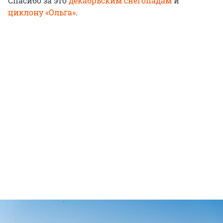
Спасибо за это
декабрьским снегопадам
и
циклону «Ольга»
.