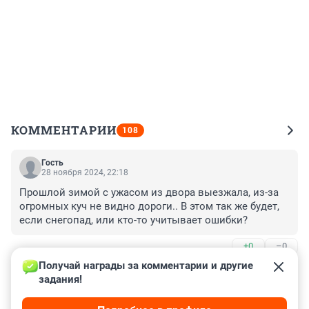
КОММЕНТАРИИ
108
Гость
28 ноября 2024, 22:18
Прошлой зимой с ужасом из двора выезжала, из-за 
огромных куч не видно дороги.. В этом так же будет, 
если снегопад, или кто-то учитывает ошибки?
+0
–0
Получай награды за комментарии и другие 
Гость
20 февраля 2024, 16:08
задания!
Не так давно год два назад красиво развешивали про 