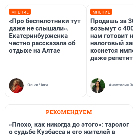
МНЕНИЕ
МНЕНИЕ
«Про беспилотники тут
Продашь за 300
даже не слышали».
возьмут с 4000
Екатеринбурженка
нам готовит н
честно рассказала об
налоговый зако
отдыхе на Алтае
коснется импор
даже репетито
Ольга Чиги
Анастасия Зав
РЕКОМЕНДУЕМ
«Плохо, как никогда до этого»: таролог
о судьбе Кузбасса и его жителей в