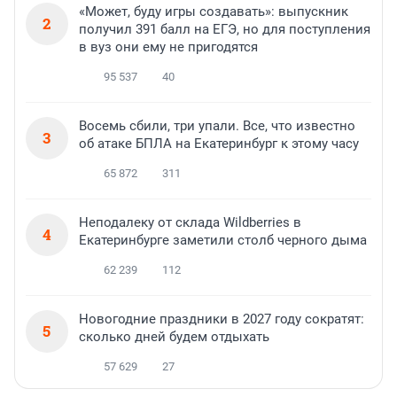
«Может, буду игры создавать»: выпускник
2
получил 391 балл на ЕГЭ, но для поступления
в вуз они ему не пригодятся
95 537
40
Восемь сбили, три упали. Все, что известно
3
об атаке БПЛА на Екатеринбург к этому часу
65 872
311
Неподалеку от склада Wildberries в
4
Екатеринбурге заметили столб черного дыма
62 239
112
Новогодние праздники в 2027 году сократят:
5
сколько дней будем отдыхать
57 629
27