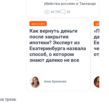
убийства россиян в Таиланде
45 709
82
МНЕНИЕ
МНЕНИ
Как вернуть деньги
«Про 
после закрытия
даже 
ипотеки? Эксперт из
Екате
Екатеринбурга назвала
честн
способ, о котором
отдых
знают далеко не все
Анна Ермакова
н трезв.