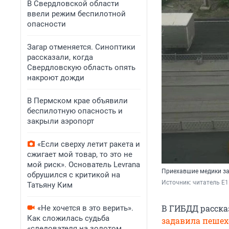
В Свердловской области
ввели режим беспилотной
опасности
Загар отменяется. Синоптики
рассказали, когда
Свердловскую область опять
накроют дожди
В Пермском крае объявили
беспилотную опасность и
закрыли аэропорт
«Если сверху летит ракета и
сжигает мой товар, то это не
мой риск». Основатель Levrana
Приехавшие медики з
обрушился с критикой на
Источник: 
читатель E1
Татьяну Ким
В ГИБДД рассказ
«Не хочется в это верить».
Как сложилась судьба
задавила пешех
«следователя на золотом