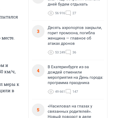
дней будем отдыхать
56 916
27
 пытался
Десять аэропортов закрыли,
3
горит промзона, погибла
 месте.
женщина — главное об
атаках дронов
53 249
36
ом и
В Екатеринбурге из-за
4
0 км/ч,
дождей отменили
мероприятия на День города:
программа праздника
ял меры к
бщили в
49 661
147
«Насиловал на глазах у
5
связанных родителей».
Новый поворот в деле