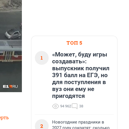
ТОП 5
«Может, буду игры
1
создавать»:
выпускник получил
391 балл на ЕГЭ, но
для поступления в
вуз они ему не
пригодятся
94 962
38
ерть
Новогодние праздники в
2
2027 году сократят: сколько