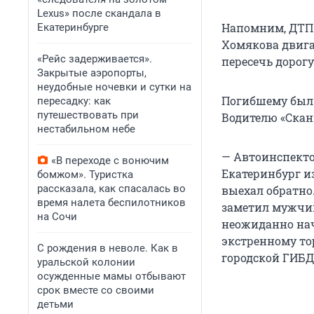
Lexus» после скандала в
Напомним, ДТП п
Екатеринбурге
Хомякова двига
«Рейс задерживается».
пересечь дорогу
Закрытые аэропорты,
неудобные ночевки и сутки на
Погибшему был 8
пересадку: как
путешествовать при
Водителю «Скани
нестабильном небе
— Автоинспекто
«В переходе с вонючим
Екатеринбург и
бомжом». Туристка
рассказала, как спасалась во
выехал обратно.
время налета беспилотников
заметил мужчин
на Сочи
неожиданно нач
экстренному то
С рождения в неволе. Как в
городской ГИБД
уральской колонии
осужденные мамы отбывают
срок вместе со своими
детьми