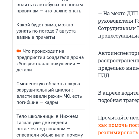
возить в автобусах по новым
правилам — что важно знать
— На место ДТП
руководители Г
Какой будет зима, можно
Сотрудниками Г
узнать по погоде 7 августа —
процессуальные
важные приметы
Что происходит на
Автоинспекторы
предприятии создателя дрона
распространенн
«Упырь» после покушения —
предельно вним
детали
ПДД.
Смоленскую область накрыл
разрушительный циклон:
В апреле водит
власти ввели режим ЧС, есть
подобная траге
погибшие — кадры
Тело школьницы в Нижнем
Прочитайте нес
Тагиле уже две недели
как помочь пос
остается под завалом —
реанимировать
спасатели объяснили, почему