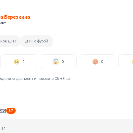
а Березкина
ент
ьное ДТП
ДТП с фурой
0
0
0
ыделите фрагмент и нажмите Ctrl+Enter
ИИ
67
0:19