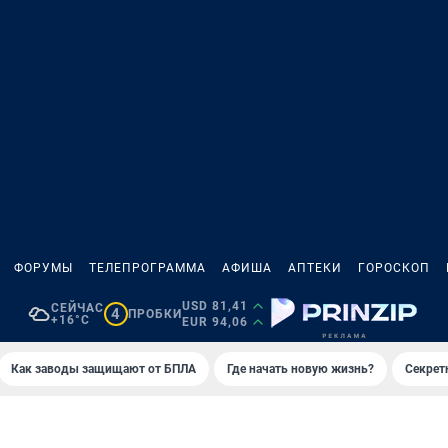
ФОРУМЫ
ТЕЛЕПРОГРАММА
АФИША
АПТЕКИ
ГОРОСКОП
USD 81,41
СЕЙЧАС
4
ПРОБКИ
+16°C
EUR 94,06
Как заводы защищают от БПЛА
Где начать новую жизнь?
Секрет