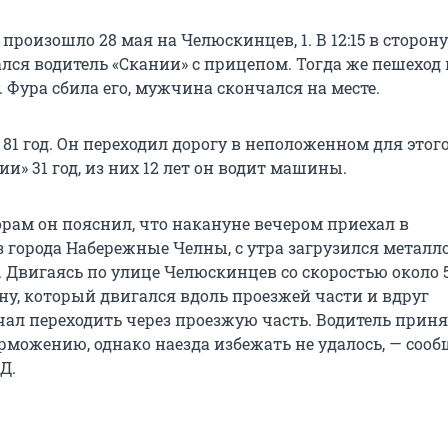
роизошло 28 мая на Челюскинцев, 1. В 12:15 в сторону
лся водитель «Скании» с прицепом. Тогда же пешеход
. Фура сбила его, мужчина скончался на месте.
1 год. Он переходил дорогу в неположенном для этого
и» 31 год, из них 12 лет он водит машины.
рам он пояснил, что накануне вечером приехал в
з города Набережные Челны, с утра загрузился металл
 Двигаясь по улице Челюскинцев со скоростью около 5
у, который двигался вдоль проезжей части и вдруг
ал переходить через проезжую часть. Водитель прин
рможению, однако наезда избежать не удалось, — соо
Д.