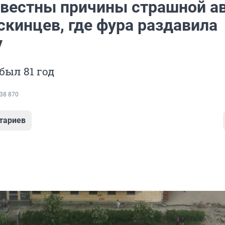
звестны причины страшной а
скинцев, где фура раздавила
у
ыл 81 год
38 870
тариев