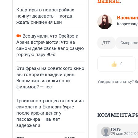
машины
.
Квартиры в новостройках
начнут дешеветь — когда
Василин
ждать снижения цен
Корреспонд
Все думали, что Орейро и
Арана встречаются: что на
ДТП
Смертел
самом деле связывало самую
горячую пару 90-х
0
Эти фразы из советского кино
вы говорите каждый день.
Вспомните из каких они
Увидели опечатку? В
фильмов? — тест
Троих иностранцев вывели из
самолета в Екатеринбурге
после кражи денег у
КОММЕНТАР
пассажира — вылет
задержали
Гость
29 мая 2022, 0