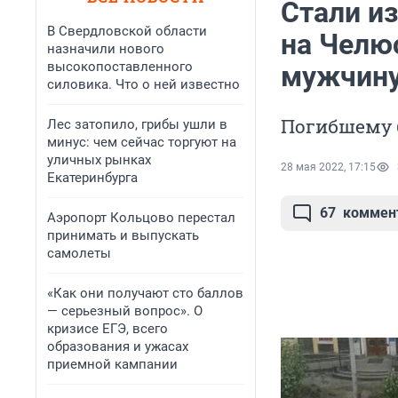
Стали и
В Свердловской области
на Челю
назначили нового
высокопоставленного
мужчин
силовика. Что о ней известно
Погибшему б
Лес затопило, грибы ушли в
минус: чем сейчас торгуют на
уличных рынках
28 мая 2022, 17:15
Екатеринбурга
67
коммен
Аэропорт Кольцово перестал
принимать и выпускать
самолеты
«Как они получают сто баллов
— серьезный вопрос». О
кризисе ЕГЭ, всего
образования и ужасах
приемной кампании