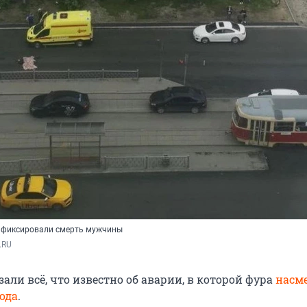
афиксировали смерть мужчины
.RU
али всё, что известно об аварии, в которой фура
насм
ода
.