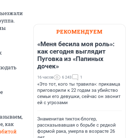
выезжали
руппа.
ены
РЕКОМЕНДУЕМ
«Меня бесила моя роль»:
как сегодня выглядит
х
Пуговка из «Папиных
дочек»
людать
16 часов
6 243
1
«Это тот, кого ты травила»: прикамца
приговорили к 22 годам за убийство
ее
семьи его девушки, сейчас он звонит
ей с угрозами
казываем,
Знаменитая тикток-блогер,
е, как
рассказывавшая о борьбе с редкой
азбитой
формой рака, умерла в возрасте 26
лет