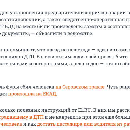
 для установления предварительных причин аварии 
осавтоинспекции, а также следственно-оперативная г
ИБДД на месте были произведены замеры и составл
 документы, — объяснили в ведомстве.
 напоминают, что наезд на пешехода — один из самы
ых видов ДТП. В связи с этим водителей просят быть
ательными и осторожными, а пешеходов — точно соб
ель фуры сбил человека
на Серовском тракте
. Чуть ран
дия
произошла на ЕКАД
.
колько полезных инструкций от E1.RU. В них мы расс
традавшему в ДТП
и не навредить при этом еще больш
 человека
и как
достать пассажира или водителя из р