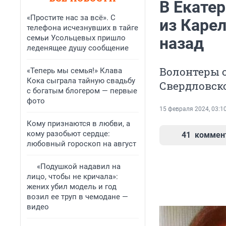
В Екате
«Простите нас за всё». С
из Карел
телефона исчезнувших в тайге
семьи Усольцевых пришло
назад
леденящее душу сообщение
Волонтеры о
«Теперь мы семья!» Клава
Кока сыграла тайную свадьбу
Свердловск
с богатым блогером — первые
фото
15 февраля 2024, 03:1
Кому признаются в любви, а
кому разобьют сердце:
41
коммен
любовный гороскоп на август
«Подушкой надавил на
лицо, чтобы не кричала»:
жених убил модель и год
возил ее труп в чемодане —
видео