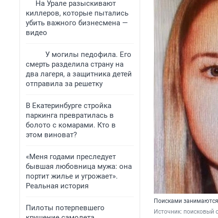
На Урале разыскивают
киллеров, которые пытались
убить важного бизнесмена —
видео
У могилы педофила. Его
смерть разделила страну на
два лагеря, а защитника детей
отправила за решетку
В Екатеринбурге стройка
паркинга превратилась в
болото с комарами. Кто в
этом виноват?
«Меня годами преследует
бывшая любовница мужа: она
портит жилье и угрожает».
Реальная история
Поисками занимаются
Пилоты потерпевшего
Источник: 
поисковый 
крушение самолета