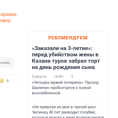
 пропал
.
учить
РЕКОМЕНДУЕМ
«Заказали на 3-летие»:
перед убийством жены в
Казани турок забрал торт
сковик
на день рождения сына
5 августа
18 801
5
0
«Четырех мужей потеряла»: Прохор
Шаляпин проболтался о новой
возлюбленной
«Не привози их мне в третий раз».
Читинец 40 лет разводит голубей,
которые всегда к нему возвращаются