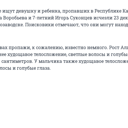
е ищут девушку и ребенка, пропавших в Республике К
а Воробьева и 7-летний Игорь Суконцев исчезли 23 де
розаводске. Поисковики отмечают, что они могут нахо
вах пропажи, к сожалению, известно немного. Рост Ал
нее худощавое телосложение, светлые волосы и голубые
0 сантиметров. У мальчика также худощавое телослож
лосы и голубые глаза.