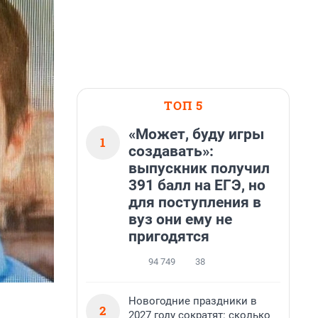
ТОП 5
«Может, буду игры
1
создавать»:
выпускник получил
391 балл на ЕГЭ, но
для поступления в
вуз они ему не
пригодятся
94 749
38
Новогодние праздники в
2
2027 году сократят: сколько