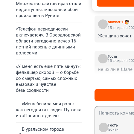
Множество сайтов враз стали
КОММЕНТАР
недоступны: массовый сбой
произошел в Рунете
Number 1
15 февраля 202
«Телефон периодически
включается». В Свердловской
Женщина хочет, 
области загадочно исчез 16-
летний парень с длинными
волосами
Гость
15 февраля 202
«У меня есть еще пять минут»:
не их ли в Шале
фельдшер скорой — о борьбе
со смертью, самых сложных
вызовах и чувстве
безысходности
«Меня бесила моя роль»:
как сегодня выглядит Пуговка
из «Папиных дочек»
Гость
В уральском городе
Войти