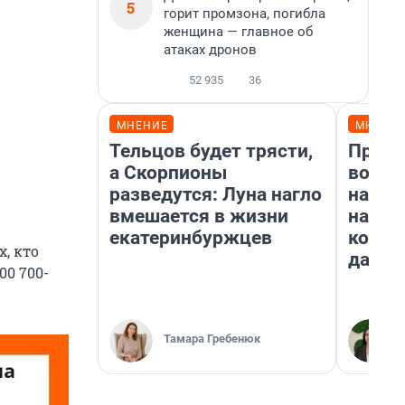
5
горит промзона, погибла
женщина — главное об
атаках дронов
52 935
36
МНЕНИЕ
МНЕНИ
Тельцов будет трясти,
Прода
а Скорпионы
возьм
разведутся: Луна нагло
нам г
вмешается в жизни
налог
екатеринбуржцев
косне
, кто
даже 
00 700-
Тамара Гребенюк