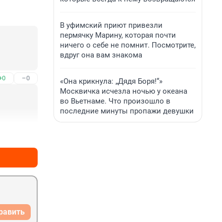
В уфимский приют привезли
пермячку Марину, которая почти
ничего о себе не помнит. Посмотрите,
вдруг она вам знакома
+0
–0
«Она крикнула: „Дядя Боря!“»
Москвичка исчезла ночью у океана
во Вьетнаме. Что произошло в
последние минуты пропажи девушки
+0
–0
равить