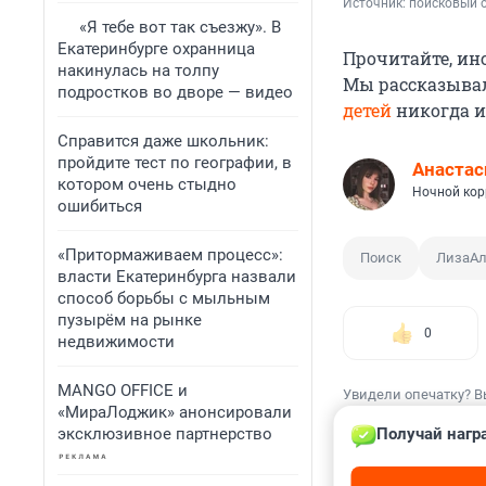
Источник: 
поисковый 
«Я тебе вот так съезжу». В
Екатеринбурге охранница
Прочитайте, инс
накинулась на толпу
Мы рассказывал
подростков во дворе — видео
детей
никогда и
Справится даже школьник:
пройдите тест по географии, в
Анастас
котором очень стыдно
Ночной кор
ошибиться
«Притормаживаем процесс»:
Поиск
ЛизаАл
власти Екатеринбурга назвали
способ борьбы с мыльным
пузырём на рынке
0
недвижимости
MANGO OFFICE и
Увидели опечатку? В
«МираЛоджик» анонсировали
эксклюзивное партнерство
Получай нагр