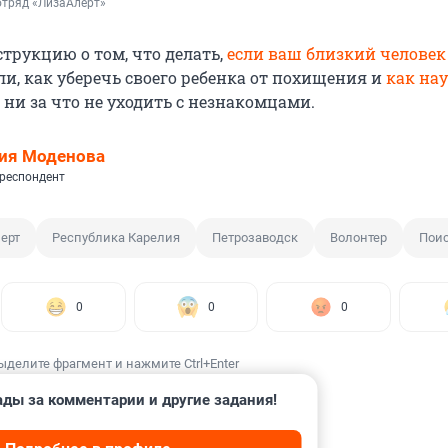
отряд «ЛизаАлерт»
трукцию о том, что делать,
если ваш близкий человек
и, как уберечь своего ребенка от похищения и
как на
 ни за что не уходить с незнакомцами.
ия Моденова
респондент
ерт
Республика Карелия
Петрозаводск
Волонтер
Пои
0
0
0
ыделите фрагмент и нажмите Ctrl+Enter
ады за комментарии и другие задания!