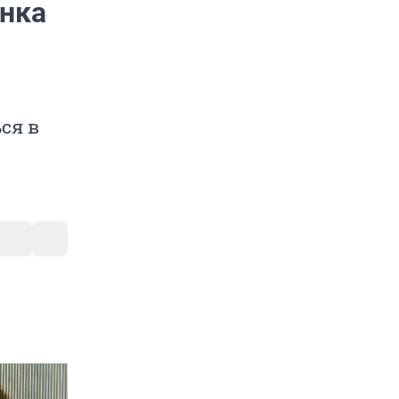
енка
ся в