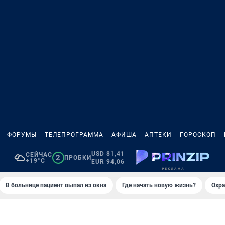
ФОРУМЫ
ТЕЛЕПРОГРАММА
АФИША
АПТЕКИ
ГОРОСКОП
USD 81,41
СЕЙЧАС
2
ПРОБКИ
+19°C
EUR 94,06
В больнице пациент выпал из окна
Где начать новую жизнь?
Охра