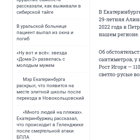
рассказали, как выживали в
В Екатеринбург
сибирской тайге
29-летняя Алин
В уральской больнице
2022 года в Пет
пациент выпал из окна и
нашем регионе.
погиб
Об обстоятельст
«Ну вот и всё»: звезда
сантиметров, у 
«Дома-2» развелась с
молодым мужем
Рост Игоря — 11
светло-русые во
Мэр Екатеринбурга
раскрыл, что появится на
месте элитной школы после
переезда в Новокольцовский
«Много людей на пляжах».
Екатеринбуржец рассказал,
что происходит в Геленджике
после смертельной атаки
БПЛА