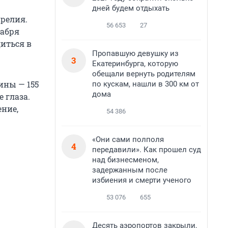
дней будем отдыхать
арелия.
56 653
27
кабря
диться в
Пропавшую девушку из
3
Екатеринбурга, которую
обещали вернуть родителям
ины — 155
по кускам, нашли в 300 км от
дома
 глаза.
ение,
54 386
«Они сами полполя
4
передавили». Как прошел суд
над бизнесменом,
задержанным после
избиения и смерти ученого
53 076
655
Десять аэропортов закрыли,