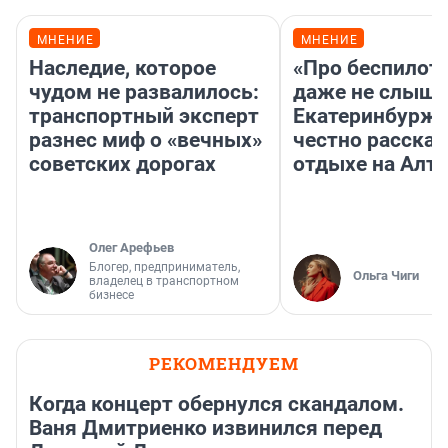
МНЕНИЕ
МНЕНИЕ
Наследие, которое
«Про беспилот
чудом не развалилось:
даже не слыша
транспортный эксперт
Екатеринбурж
разнес миф о «вечных»
честно рассказ
советских дорогах
отдыхе на Алта
Олег Арефьев
Блогер, предприниматель,
Ольга Чиги
владелец в транспортном
бизнесе
РЕКОМЕНДУЕМ
Когда концерт обернулся скандалом.
Ваня Дмитриенко извинился перед