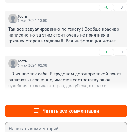
неприятная.
+0
–0
Гость
6 мая 2024, 13:00
Так все завуалированно по тексту ) Вообще красиво 
написано но за этим стоит очень не приятная и 
грязная сторона медали !!! Вся информация может 
выйти в свободный доступ , мошенники , структуры 
+0
–0
вообще считаю что все это очень лично . А так 
решать вам .
Гость
6 мая 2024, 02:38
HR из вас так себе. В трудовом договоре такой пункт 
включать незаконно, имеется соответствующая 
судебная практика это раз, два убеждать нас в 
нормальности данной системы проверки не стоит, 
+0
–0
есть закон и мы как граждане правового мать его 
государства, должны этот закон и правила 
установленные оберегать, если какому то кабанычу 
Читать все комментарии
вздумалось проверять трудяг на детекторе, все смело 
идите в прокуратуру, трудовую инспекцию и тд. 
Нашлись умники, особенно смешно смотреть на 