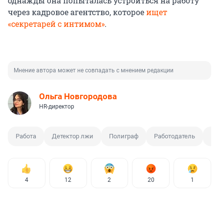
однажды она попыталась устроиться на работу
через кадровое агентство, которое
ищет
«секретарей с интимом»
.
Мнение автора может не совпадать с мнением редакции
Ольга Новгородова
HR-директор
Работа
Детектор лжи
Полиграф
Работодатель
HR
4
12
2
20
1