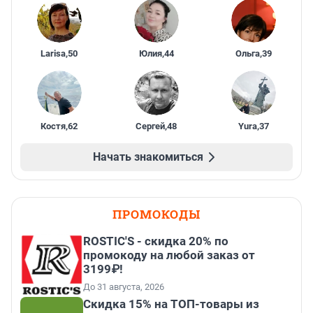
Larisa
,
50
Юлия
,
44
Ольга
,
39
Костя
,
62
Сергей
,
48
Yura
,
37
Начать знакомиться
ПРОМОКОДЫ
ROSTIC'S - скидка 20% по
промокоду на любой заказ от
3199₽!
До 31 августа, 2026
Скидка 15% на ТОП-товары из