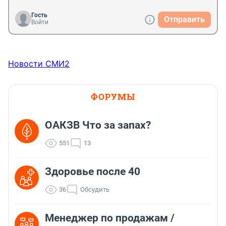
представителей работодателя в суде (стоят глазенки 
опустили), где увольняют за отказ в прохождении 
Гость
Отправить
детектора или в создании намеренного давления на 
Войти
работника из-за отказа в прохождении процедуры.
Новости СМИ2
ФОРУМЫ
ОАКЗВ Что за запах?
551
13
Здоровье после 40
36
Обсудить
Менеджер по продажам /