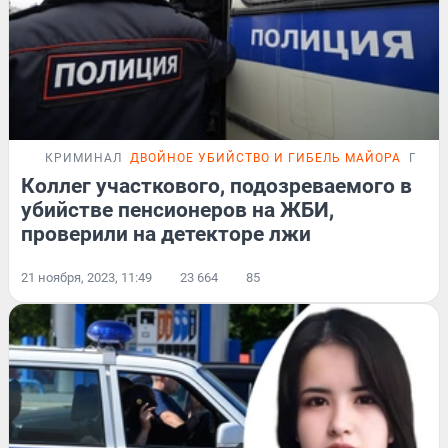
КРИМИНАЛ
ДВОЙНОЕ УБИЙСТВО И ГИБЕЛЬ МАЙОРА
ПОДР
Коллег участкового, подозреваемого в
убийстве пенсионеров на ЖБИ,
проверили на детекторе лжи
21 ноября, 2023, 11:49
23 664
85