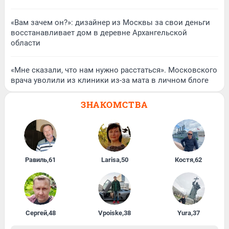
«Вам зачем он?»: дизайнер из Москвы за свои деньги
восстанавливает дом в деревне Архангельской
области
«Мне сказали, что нам нужно расстаться». Московского
врача уволили из клиники из-за мата в личном блоге
ЗНАКОМСТВА
Равиль
,
61
Larisa
,
50
Костя
,
62
Сергей
,
48
Vpoiske
,
38
Yura
,
37