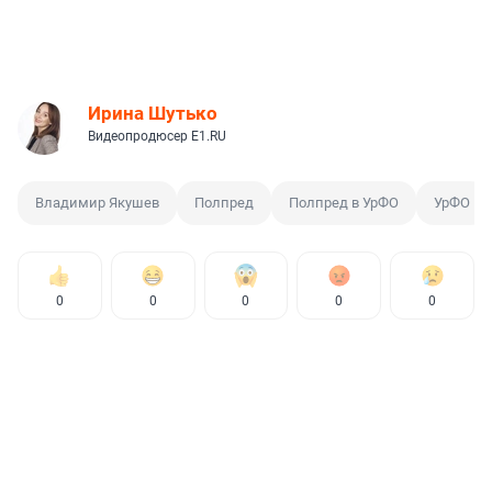
Ирина Шутько
Видеопродюсер E1.RU
Владимир Якушев
Полпред
Полпред в УрФО
УрФО
0
0
0
0
0