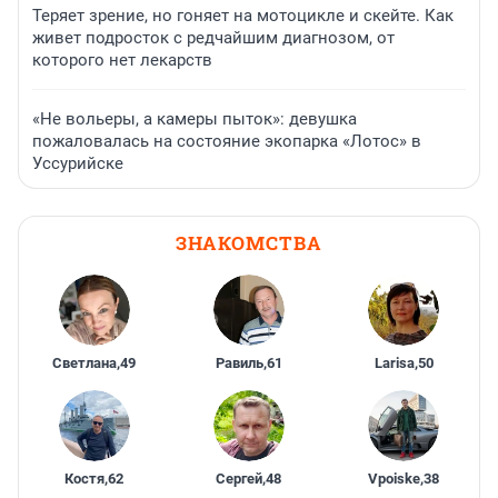
Теряет зрение, но гоняет на мотоцикле и скейте. Как
живет подросток с редчайшим диагнозом, от
которого нет лекарств
«Не вольеры, а камеры пыток»: девушка
пожаловалась на состояние экопарка «Лотос» в
Уссурийске
ЗНАКОМСТВА
Светлана
,
49
Равиль
,
61
Larisa
,
50
Костя
,
62
Сергей
,
48
Vpoiske
,
38