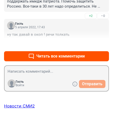
поддержать имидж патриота. Помочь защитить 
Россию. Все-таки в 30 лет надо определиться. Не 
понятно какая воинская специальность у Павла, ну 
+2
–0
наверняка в 2009 г. служил дома. Вот у таких гос. 
патриотов надо знать с кем их дети, а то придёт 
Гость
время, народ спросит....
5 апреля 2022, 17:43
ну так давай в окоп ! речи толкать
+2
–0
Читать все комментарии
Гость
Отправить
Войти
Новости СМИ2