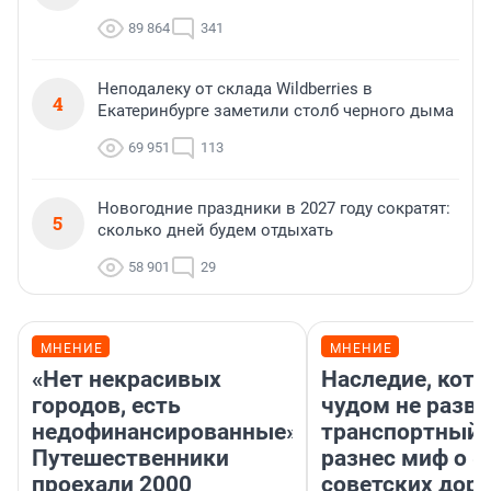
89 864
341
Неподалеку от склада Wildberries в
4
Екатеринбурге заметили столб черного дыма
69 951
113
Новогодние праздники в 2027 году сократят:
5
сколько дней будем отдыхать
58 901
29
МНЕНИЕ
МНЕНИЕ
«Нет некрасивых
Наследие, кото
городов, есть
чудом не разва
недофинансированные».
транспортный 
Путешественники
разнес миф о 
проехали 2000
советских доро