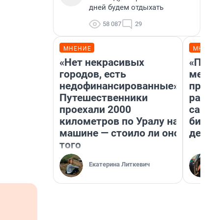
дней будем отдыхать
58 087
29
МНЕНИЕ
МНЕНИ
«Нет некрасивых
«Поку
городов, есть
мешке
недофинансированные».
предп
Путешественники
расска
проехали 2000
самом
километров по Уралу на
бизне
машине — стоило ли оно
дешев
того
Екатерина Литкевич