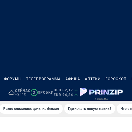
ФОРУМЫ
ТЕЛЕПРОГРАММА
АФИША
АПТЕКИ
ГОРОСКОП
USD 82,17
СЕЙЧАС
2
ПРОБКИ
+21°C
EUR 94,84
Резко снизились цены на бензин
Где начать новую жизнь?
Что с 