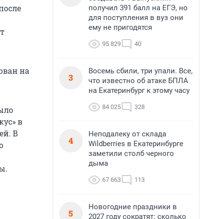
после
получил 391 балл на ЕГЭ, но
для поступления в вуз они
ему не пригодятся
ет
95 829
40
ован на
Восемь сбили, три упали. Все,
3
что известно об атаке БПЛА
на Екатеринбург к этому часу
84 025
328
ыло
кус» в
ей. В
Неподалеку от склада
4
Wildberries в Екатеринбурге
о
заметили столб черного
дыма
ы.
67 663
113
Новогодние праздники в
5
2027 году сократят: сколько