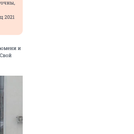
точны,
ц 2021
Тюмени и
 Свой