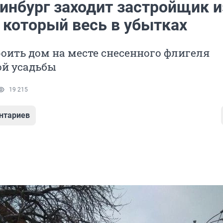
инбург заходит застройщик и
 который весь в убытках
роить дом на месте снесенного флигеля
ой усадьбы
19 215
нтариев