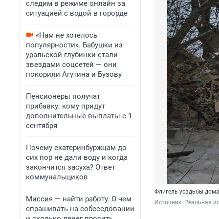
следим в режиме онлайн за
ситуацией с водой в горорде
«Нам не хотелось
популярности». Бабушки из
уральской глубинки стали
звездами соцсетей — они
покорили Агутина и Бузову
Пенсионеры получат
прибавку: кому придут
дополнительные выплаты с 1
сентября
Почему екатеринбуржцам до
сих пор не дали воду и когда
закончится засуха? Ответ
коммунальщиков
Флигель усадьбы дома
Миссия — найти работу. О чем
Источник: 
Реальная ис
спрашивать на собеседовании
и сколько денег просить,