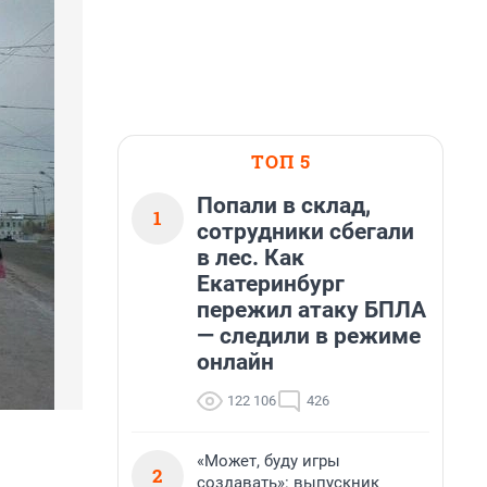
ТОП 5
Попали в склад,
1
сотрудники сбегали
в лес. Как
Екатеринбург
пережил атаку БПЛА
— следили в режиме
онлайн
122 106
426
«Может, буду игры
2
создавать»: выпускник