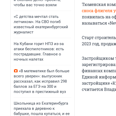
Тюменская комп
чтобы вас точно взяли
сноса флигеля 
появилась на о
«С детства мечтал стать
летчиком». На СВО погиб
называться «New
известный екатеринбургский
журналист
Старт строител
2023 год, прода
На Кубани горит НПЗ из-за
атаки беспилотников: есть
пострадавшие. Главное о
Застройщиком т
ночных налетах
зарегистрирован
финансах компан
«В математике был больше
всего уверен»: выпускник
Единой информ
рассказал, как исправил 298
застройщике «К
баллов за ЕГЭ на 300 и
считается Влад
поступил в престижный вуз
Школьница из Екатеринбурга
приехала в деревню к
бабушке, пошла купаться, и ее