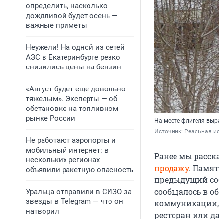
определить, насколько
дождливой будет осень —
важные приметы
Неужели! На одной из сетей
АЗС в Екатеринбурге резко
снизились цены на бензин
«Август будет еще довольно
тяжелым». Эксперты — об
обстановке на топливном
рынке России
На месте флигеля выра
Источник: 
Реальная ис
Не работают аэропорты и
мобильный интернет: в
Ранее мы расск
нескольких регионах
продажу
. Памят
объявили ракетную опасность
предыдущий соб
сообщалось в об
Уральца отправили в СИЗО за
звезды в Telegram — что он
коммуникации, 
натворил
ресторан или да