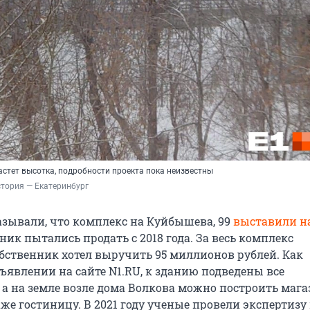
стет высотка, подробности проекта пока неизвестны
тория — Екатеринбург
азывали, что комплекс на Куйбышева, 99
выставили н
ник пытались продать с 2018 года. За весь комплекс
ственник хотел выручить 95 миллионов рублей. Как
ъявлении на сайте N1.RU, к зданию подведены все
а на земле возле дома Волкова можно построить мага
же гостиницу. В 2021 году ученые провели экспертизу 