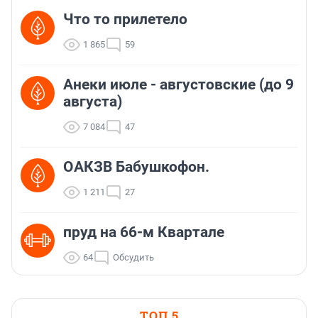
Что то прилетело
1 865
59
Анеки июле - августовские (до 9
августа)
7 084
47
ОАКЗВ Бабушкофон.
1 211
27
пруд на 66-м Квартале
64
Обсудить
ТОП 5