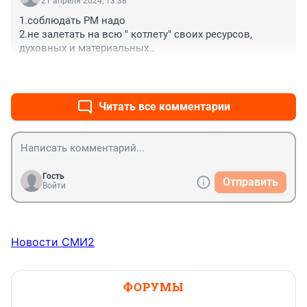
21 апреля 2024, 13:38
1.соблюдать РМ надо

2.не залетать на всю " котлету" своих ресурсов, 
духовных и материальных

3.не заходить на лоях, думая что отношения взлетят 
+0
–0
как ракета и ты в профите, а стоп-лосс даже 
выставил

итог: печален как правило, побреют "хомяка" и 
Читать все комментарии
выбросят на дорогу палимого солнцем
Гость
Отправить
Войти
Новости СМИ2
ФОРУМЫ