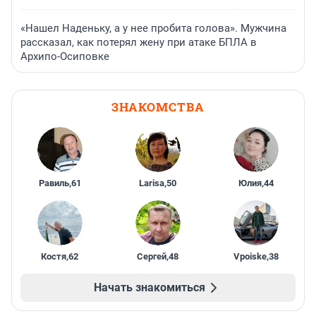
«Нашел Наденьку, а у нее пробита голова». Мужчина
рассказал, как потерял жену при атаке БПЛА в
Архипо-Осиповке
ЗНАКОМСТВА
Равиль
,
61
Larisa
,
50
Юлия
,
44
Костя
,
62
Сергей
,
48
Vpoiske
,
38
Начать знакомиться