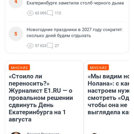
4
Екатеринбурге заметили столб черного дыма
62 005
112
Новогодние праздники в 2027 году сократят:
5
сколько дней будем отдыхать
57 623
27
МНЕНИЕ
МНЕНИЕ
«Стоило ли
«Мы видим нов
переносить?»
Нолана»: с как
Журналист E1.RU — о
настроем нужн
провальном решении
смотреть «Оди
сдвинуть День
чтобы она не
Екатеринбурга на 1
выглядела как
августа