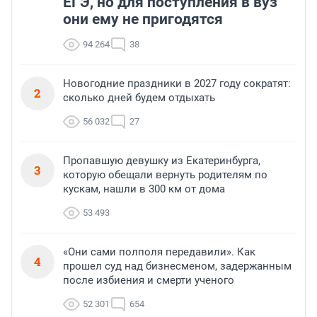
ЕГЭ, но для поступления в вуз
они ему не пригодятся
94 264
38
Новогодние праздники в 2027 году сократят:
2
сколько дней будем отдыхать
56 032
27
Пропавшую девушку из Екатеринбурга,
3
которую обещали вернуть родителям по
кускам, нашли в 300 км от дома
53 493
«Они сами полполя передавили». Как
4
прошел суд над бизнесменом, задержанным
после избиения и смерти ученого
52 301
654