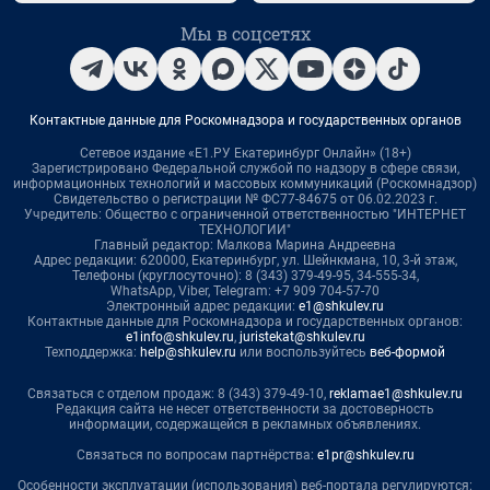
Мы в соцсетях
Контактные данные для Роскомнадзора и государственных органов
Сетевое издание «Е1.РУ Екатеринбург Онлайн» (18+)
Зарегистрировано Федеральной службой по надзору в сфере связи,
информационных технологий и массовых коммуникаций (Роскомнадзор)
Свидетельство о регистрации № ФС77-84675 от 06.02.2023 г.
Учредитель: Общество с ограниченной ответственностью "ИНТЕРНЕТ
ТЕХНОЛОГИИ"
Главный редактор: Малкова Марина Андреевна
Адрес редакции: 620000, Екатеринбург, ул. Шейнкмана, 10, 3-й этаж,
Телефоны (круглосуточно): 8 (343) 379-49-95, 34-555-34,
WhatsApp, Viber, Telegram: +7 909 704-57-70
Электронный адрес редакции:
e1@shkulev.ru
Контактные данные для Роскомнадзора и государственных органов:
e1info@shkulev.ru
,
juristekat@shkulev.ru
Техподдержка:
help@shkulev.ru
или воспользуйтесь
веб-формой
Связаться с отделом продаж: 8 (343) 379-49-10,
reklamae1@shkulev.ru
Редакция сайта не несет ответственности за достоверность
информации, содержащейся в рекламных объявлениях.
Связаться по вопросам партнёрства:
e1pr@shkulev.ru
Особенности эксплуатации (использования) веб-портала регулируются: