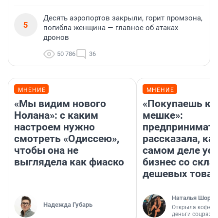
Десять аэропортов закрыли, горит промзона,
5
погибла женщина — главное об атаках
дронов
50 786
36
МНЕНИЕ
МНЕНИЕ
«Мы видим нового
«Покупаешь ко
Нолана»: с каким
мешке»:
настроем нужно
предпринимат
смотреть «Одиссею»,
рассказала, как
чтобы она не
самом деле ус
выглядела как фиаско
бизнес со скл
дешевых това
Наталья Шорох
Надежда Губарь
Открыла кофейн
деньги соцразв