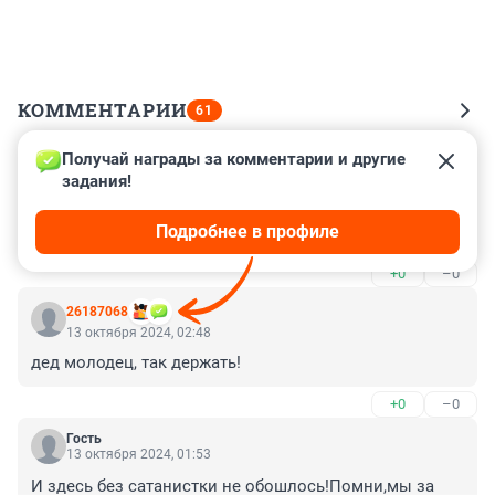
КОММЕНТАРИИ
61
Получай награды за комментарии и другие 
Гость
13 октября 2024, 06:39
задания!
разговаривать не надо . приседайте до упада. да не 
Подробнее в профиле
будьте мрачными и хмурыми. (весь секрет)
+0
–0
26187068
13 октября 2024, 02:48
дед молодец, так держать!
+0
–0
Гость
13 октября 2024, 01:53
И здесь без сатанистки не обошлось!Помни,мы за 