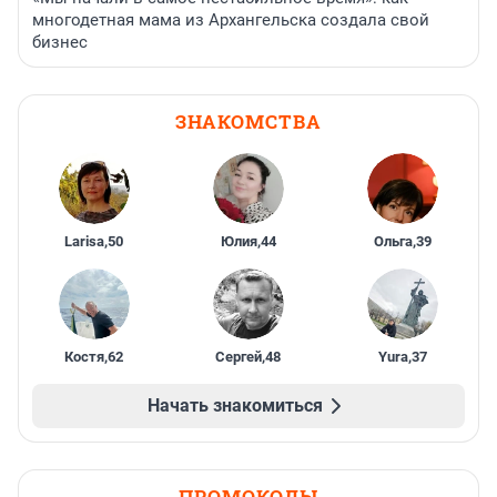
многодетная мама из Архангельска создала свой
бизнес
ЗНАКОМСТВА
Larisa
,
50
Юлия
,
44
Ольга
,
39
Костя
,
62
Сергей
,
48
Yura
,
37
Начать знакомиться
ПРОМОКОДЫ