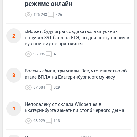
режиме онлайн
125 243
426
«Может, буду игры создавать»: выпускник
2
получил 391 балл на ЕГЭ, но для поступления в
вуз они ему не пригодятся
96 085
41
Восемь сбили, три упали. Все, что известно об
3
атаке БПЛА на Екатеринбург к этому часу
87 084
329
Неподалеку от склада Wildberries в
4
Екатеринбурге заметили столб черного дыма
68 929
113