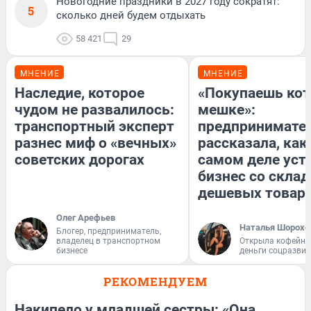
Новогодние праздники в 2027 году сократят:
5
сколько дней будем отдыхать
58 421
29
МНЕНИЕ
МНЕНИЕ
Наследие, которое
«Покупаешь кот
чудом не развалилось:
мешке»:
транспортный эксперт
предпринимате
разнес миф о «вечных»
рассказала, как
советских дорогах
самом деле уст
бизнес со скла
дешевых товар
Олег Арефьев
Наталья Шорохо
Блогер, предприниматель,
владелец в транспортном
Открыла кофейну
бизнесе
деньги соцразви
РЕКОМЕНДУЕМ
Накипело у младшей сестры: «Она