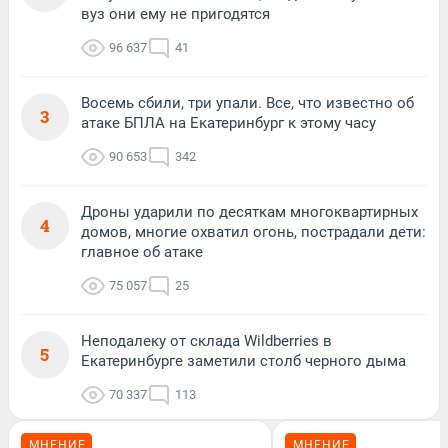
вуз они ему не пригодятся
96 637
41
Восемь сбили, три упали. Все, что известно об
3
атаке БПЛА на Екатеринбург к этому часу
90 653
342
Дроны ударили по десяткам многоквартирных
4
домов, многие охватил огонь, пострадали дети:
главное об атаке
75 057
25
Неподалеку от склада Wildberries в
5
Екатеринбурге заметили столб черного дыма
70 337
113
МНЕНИЕ
МНЕНИЕ