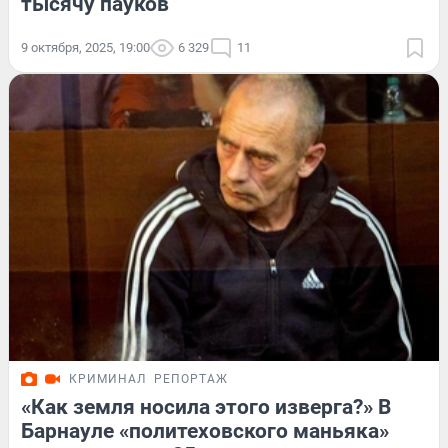
тысячу пауков
9 октября, 2025, 19:00
6 329
11
КРИМИНАЛ
РЕПОРТАЖ
«Как земля носила этого изверга?» В
Барнауле «политеховского маньяка»