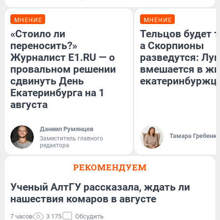
МНЕНИЕ
МНЕНИЕ
«Стоило ли
Тельцов будет т
переносить?»
а Скорпионы
Журналист E1.RU — о
разведутся: Лун
провальном решении
вмешается в ж
сдвинуть День
екатеринбуржц
Екатеринбурга на 1
августа
Даниил Румянцев
Тамара Гребеню
Заместитель главного
редактора
РЕКОМЕНДУЕМ
Ученый АлтГУ рассказала, ждать ли
нашествия комаров в августе
7 часов
3 175
Обсудить