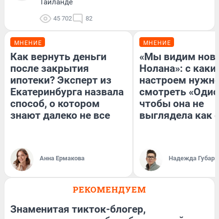
Таиланде
45 702
82
МНЕНИЕ
МНЕНИЕ
Как вернуть деньги
«Мы видим нов
после закрытия
Нолана»: с каки
ипотеки? Эксперт из
настроем нужн
Екатеринбурга назвала
смотреть «Одис
способ, о котором
чтобы она не
знают далеко не все
выглядела как 
Анна Ермакова
Надежда Губарь
РЕКОМЕНДУЕМ
Знаменитая тикток-блогер,