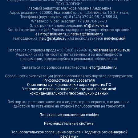
ТЕХНОЛОГИИ"
Главный редактор: Малкова Марина Андреевна
Адрес редакции: 620000, Екатеринбург, ул. Шейнкмана, 10, 3-й этаж,
Телефоны (круглосуточно): 8 (343) 379-49-95, 34-555-34,
WhatsApp, Viber, Telegram: +7 909 704-57-70
Электронный адрес редакции:
e1@shkulev.ru
Контактные данные для Роскомнадзора и государственных органов:
e1info@shkulev.ru
,
juristekat@shkulev.ru
Техподдержка:
help@shkulev.ru
или воспользуйтесь
веб-формой
Связаться с отделом продаж: 8 (343) 379-49-10,
reklamae1@shkulev.ru
Редакция сайта не несет ответственности за достоверность
информации, содержащейся в рекламных объявлениях.
Связаться по вопросам партнёрства:
e1pr@shkulev.ru
Особенности эксплуатации (использования) веб-портала регулируются:
Руководством пользователя
Описанием функциональных характеристик ПО
Условиями использования веб-портала и политикой
конфиденциальности персональных данных
Веб-портал распространяется в виде интернет-сервиса, специальные
действия по установке на стороне пользователя не требуются
Политика использования cookies
Рекомендательные системы
Пользовательское соглашение сервиса «Подписка без баннерной
рекламы»