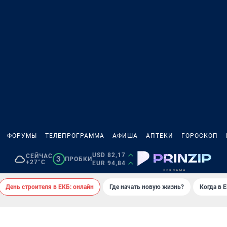
ФОРУМЫ
ТЕЛЕПРОГРАММА
АФИША
АПТЕКИ
ГОРОСКОП
USD 82,17
СЕЙЧАС
3
ПРОБКИ
+27°C
EUR 94,84
День строителя в ЕКБ: онлайн
Где начать новую жизнь?
Когда в 