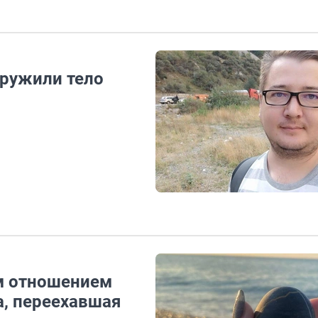
аружили тело
им отношением
а, переехавшая