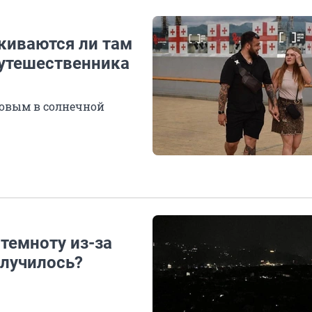
лкиваются ли там
путешественника
товым в солнечной
 темноту из-за
лучилось?