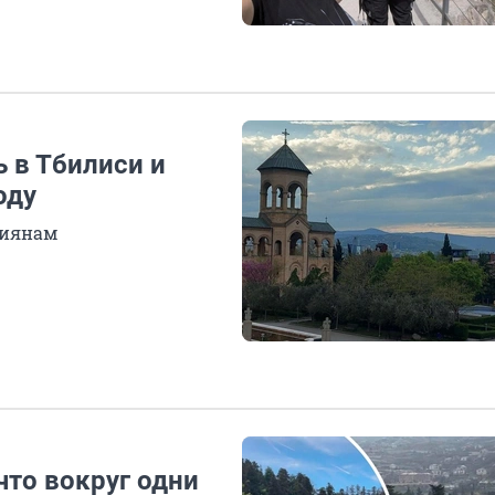
ь в Тбилиси и
оду
ссиянам
то вокруг одни