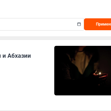
Примен
и и Абхазии