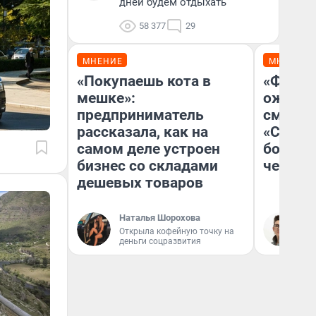
дней будем отдыхать
58 377
29
МНЕНИЕ
МНЕНИЕ
«Покупаешь кота в
«Финал
мешке»:
ожидан
предприниматель
смотре
рассказала, как на
«Стары
самом деле устроен
большо
бизнес со складами
честна
дешевых товаров
Наталья Шорохова
На
Открыла кофейную точку на
деньги соцразвития