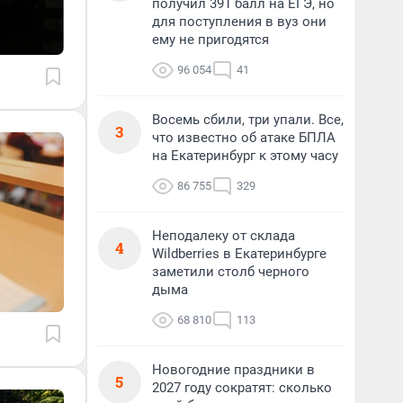
получил 391 балл на ЕГЭ, но
для поступления в вуз они
ему не пригодятся
96 054
41
Восемь сбили, три упали. Все,
3
что известно об атаке БПЛА
на Екатеринбург к этому часу
86 755
329
Неподалеку от склада
4
Wildberries в Екатеринбурге
заметили столб черного
дыма
68 810
113
Новогодние праздники в
5
2027 году сократят: сколько