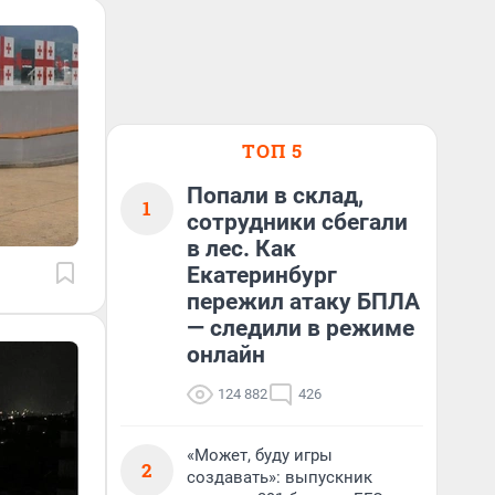
ТОП 5
Попали в склад,
1
сотрудники сбегали
в лес. Как
Екатеринбург
пережил атаку БПЛА
— следили в режиме
онлайн
124 882
426
«Может, буду игры
2
создавать»: выпускник