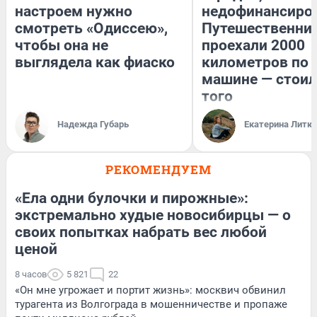
настроем нужно
недофинансиро
смотреть «Одиссею»,
Путешественни
чтобы она не
проехали 2000
выглядела как фиаско
километров по 
машине — стоил
того
Надежда Губарь
Екатерина Литк
РЕКОМЕНДУЕМ
«Ела одни булочки и пирожные»:
экстремально худые новосибирцы — о
своих попытках набрать вес любой
ценой
8 часов
5 821
22
«Он мне угрожает и портит жизнь»: москвич обвинил
турагента из Волгограда в мошенничестве и пропаже