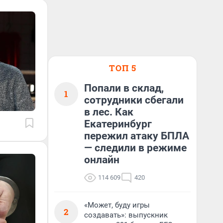
ТОП 5
Попали в склад,
1
сотрудники сбегали
в лес. Как
Екатеринбург
пережил атаку БПЛА
— следили в режиме
онлайн
114 609
420
«Может, буду игры
2
создавать»: выпускник