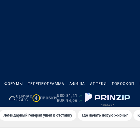
ФОРУМЫ
ТЕЛЕПРОГРАММА
АФИША
АПТЕКИ
ГОРОСКОП
USD 81,41
СЕЙЧАС
4
ПРОБКИ
+24°C
EUR 94,06
Легендарный генерал ушел в отставку
Где начать новую жизнь?
К