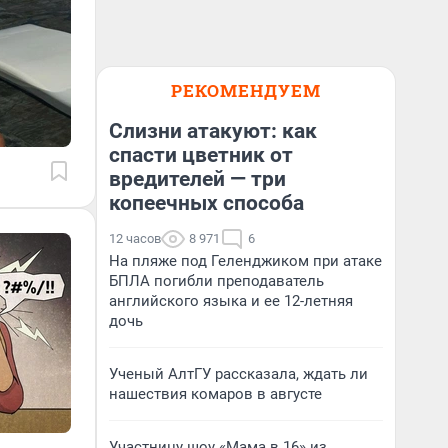
РЕКОМЕНДУЕМ
Слизни атакуют: как
спасти цветник от
вредителей — три
копеечных способа
12 часов
8 971
6
На пляже под Геленджиком при атаке
БПЛА погибли преподаватель
английского языка и ее 12-летняя
дочь
Ученый АлтГУ рассказала, ждать ли
нашествия комаров в августе
Участницу шоу «Мама в 16» из