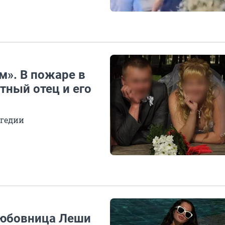
м». В пожаре в
тный отец и его
агедии
Любовница Леши