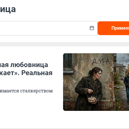
ница
Примен
шая любовница
жает». Реальная
нимается сталкерством