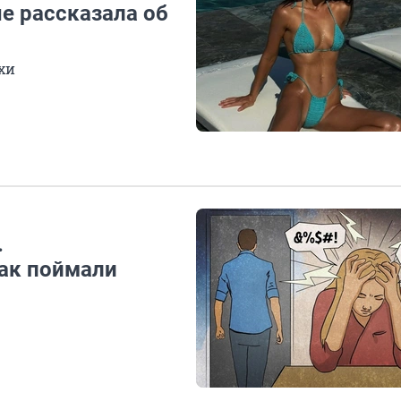
е рассказала об
хи
.
ак поймали