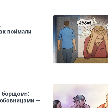
.
ак поймали
с борщом»:
любовницами —