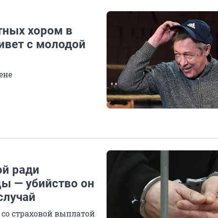
тных хором в
ивет с молодой
ене
ой ради
ы — убийство он
случай
со страховой выплатой