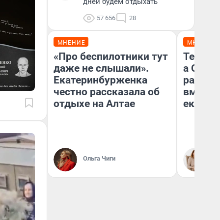
дней будем отдыхать
57 656
28
МНЕНИЕ
МНЕНИЕ
«Про беспилотники тут
Тельцов
даже не слышали».
а Скор
Екатеринбурженка
разведу
честно рассказала об
вмешае
отдыхе на Алтае
екатер
Ольга Чиги
Та