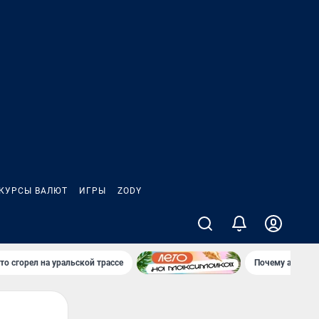
КУРСЫ ВАЛЮТ
ИГРЫ
ZODY
то сгорел на уральской трассе
Почему атаки Б