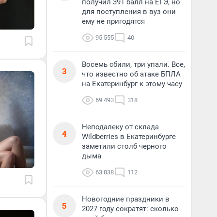
получил 391 балл на ЕГЭ, но
для поступления в вуз они
ему не пригодятся
95 555
40
Восемь сбили, три упали. Все,
3
что известно об атаке БПЛА
на Екатеринбург к этому часу
69 493
318
Неподалеку от склада
4
Wildberries в Екатеринбурге
заметили столб черного
дыма
63 038
112
Новогодние праздники в
5
2027 году сократят: сколько