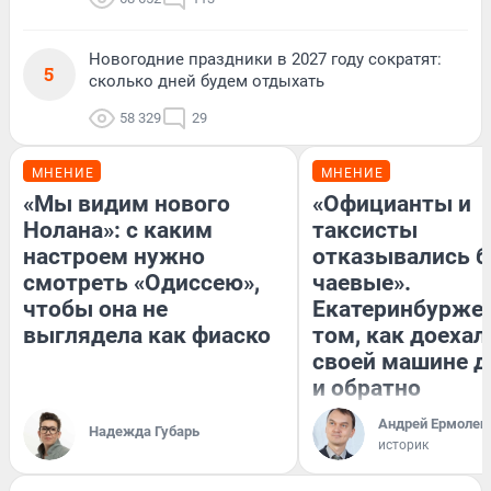
Новогодние праздники в 2027 году сократят:
5
сколько дней будем отдыхать
58 329
29
МНЕНИЕ
МНЕНИЕ
«Мы видим нового
«Официанты и
Нолана»: с каким
таксисты
настроем нужно
отказывались б
смотреть «Одиссею»,
чаевые».
чтобы она не
Екатеринбуржец
выглядела как фиаско
том, как доехал
своей машине д
и обратно
Андрей Ермолен
Надежда Губарь
историк