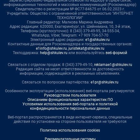
Зарегистрировано Федеральной службой по надзору в сфере связи,
информационных технологий и массовых коммуникаций (Роскомнадзор)
Свидетельство о регистрации № ФС77-84675 от 06.02.2023 г.
Учредитель: Общество с ограниченной ответственностью "ИНТЕРНЕТ
ТЕХНОЛОГИИ"
Главный редактор: Малкова Марина Андреевна
Адрес редакции: 620000, Екатеринбург, ул. Шейнкмана, 10, 3-й этаж,
Телефоны (круглосуточно): 8 (343) 379-49-95, 34-555-34,
WhatsApp, Viber, Telegram: +7 909 704-57-70
Электронный адрес редакции:
e1@shkulev.ru
Контактные данные для Роскомнадзора и государственных органов:
e1info@shkulev.ru
,
juristekat@shkulev.ru
Техподдержка:
help@shkulev.ru
или воспользуйтесь
веб-формой
Связаться с отделом продаж: 8 (343) 379-49-10,
reklamae1@shkulev.ru
Редакция сайта не несет ответственности за достоверность
информации, содержащейся в рекламных объявлениях.
Связаться по вопросам партнёрства:
e1pr@shkulev.ru
Особенности эксплуатации (использования) веб-портала регулируются:
Руководством пользователя
Описанием функциональных характеристик ПО
Условиями использования веб-портала и политикой
конфиденциальности персональных данных
Веб-портал распространяется в виде интернет-сервиса, специальные
действия по установке на стороне пользователя не требуются
Политика использования cookies
Рекомендательные системы