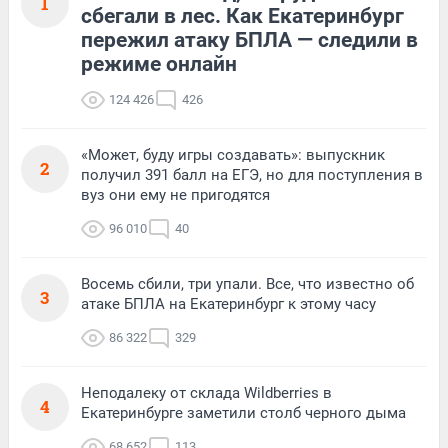
1
сбегали в лес. Как Екатеринбург
пережил атаку БПЛА — следили в
режиме онлайн
124 426
426
«Может, буду игры создавать»: выпускник
2
получил 391 балл на ЕГЭ, но для поступления в
вуз они ему не пригодятся
96 010
40
Восемь сбили, три упали. Все, что известно об
3
атаке БПЛА на Екатеринбург к этому часу
86 322
329
Неподалеку от склада Wildberries в
4
Екатеринбурге заметили столб черного дыма
68 652
113