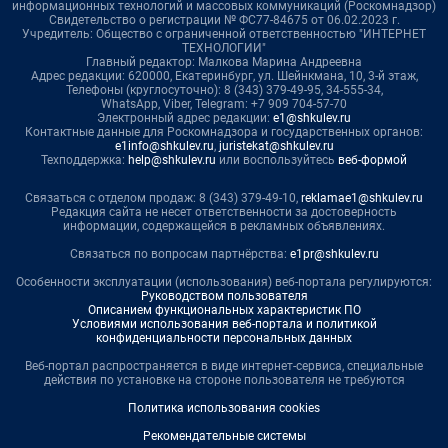
информационных технологий и массовых коммуникаций (Роскомнадзор)
Свидетельство о регистрации № ФС77-84675 от 06.02.2023 г.
Учредитель: Общество с ограниченной ответственностью "ИНТЕРНЕТ
ТЕХНОЛОГИИ"
Главный редактор: Малкова Марина Андреевна
Адрес редакции: 620000, Екатеринбург, ул. Шейнкмана, 10, 3-й этаж,
Телефоны (круглосуточно): 8 (343) 379-49-95, 34-555-34,
WhatsApp, Viber, Telegram: +7 909 704-57-70
Электронный адрес редакции:
e1@shkulev.ru
Контактные данные для Роскомнадзора и государственных органов:
e1info@shkulev.ru
,
juristekat@shkulev.ru
Техподдержка:
help@shkulev.ru
или воспользуйтесь
веб-формой
Связаться с отделом продаж: 8 (343) 379-49-10,
reklamae1@shkulev.ru
Редакция сайта не несет ответственности за достоверность
информации, содержащейся в рекламных объявлениях.
Связаться по вопросам партнёрства:
e1pr@shkulev.ru
Особенности эксплуатации (использования) веб-портала регулируются:
Руководством пользователя
Описанием функциональных характеристик ПО
Условиями использования веб-портала и политикой
конфиденциальности персональных данных
Веб-портал распространяется в виде интернет-сервиса, специальные
действия по установке на стороне пользователя не требуются
Политика использования cookies
Рекомендательные системы