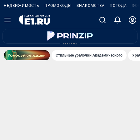
НЕДВИЖИМОСТЬ
ПРОМОКОДЫ
ЗНАКОМСТВА
ПОГОДА
ФО
Стильные уралочки Академического
Ура