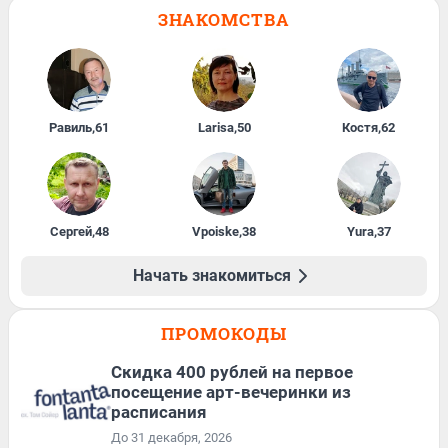
ЗНАКОМСТВА
Равиль
,
61
Larisa
,
50
Костя
,
62
Сергей
,
48
Vpoiske
,
38
Yura
,
37
Начать знакомиться
ПРОМОКОДЫ
Cкидка 400 рублей на первое
посещение арт-вечеринки из
расписания
До 31 декабря, 2026