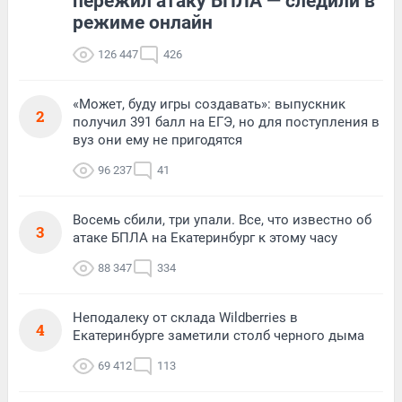
пережил атаку БПЛА — следили в
режиме онлайн
126 447
426
«Может, буду игры создавать»: выпускник
2
получил 391 балл на ЕГЭ, но для поступления в
вуз они ему не пригодятся
96 237
41
Восемь сбили, три упали. Все, что известно об
3
атаке БПЛА на Екатеринбург к этому часу
88 347
334
Неподалеку от склада Wildberries в
4
Екатеринбурге заметили столб черного дыма
69 412
113