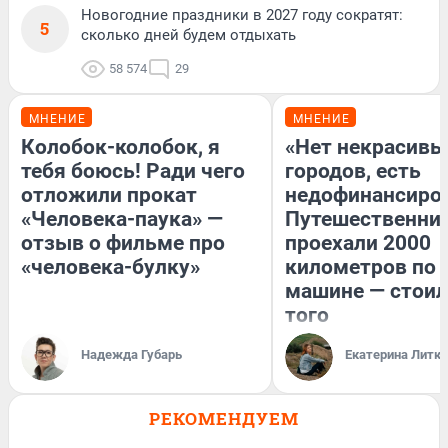
Новогодние праздники в 2027 году сократят:
5
сколько дней будем отдыхать
58 574
29
МНЕНИЕ
МНЕНИЕ
Колобок-колобок, я
«Нет некрасивы
тебя боюсь! Ради чего
городов, есть
отложили прокат
недофинансиро
«Человека-паука» —
Путешественни
отзыв о фильме про
проехали 2000
«человека-булку»
километров по 
машине — стоил
того
Надежда Губарь
Екатерина Литк
РЕКОМЕНДУЕМ