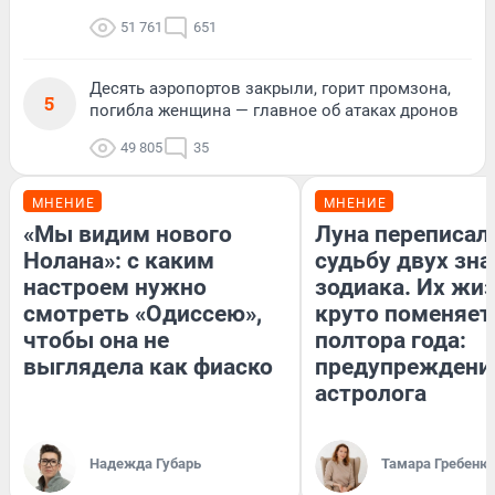
51 761
651
Десять аэропортов закрыли, горит промзона,
5
погибла женщина — главное об атаках дронов
49 805
35
МНЕНИЕ
МНЕНИЕ
«Мы видим нового
Луна переписал
Нолана»: с каким
судьбу двух зна
настроем нужно
зодиака. Их жи
смотреть «Одиссею»,
круто поменяет
чтобы она не
полтора года:
выглядела как фиаско
предупреждени
астролога
Надежда Губарь
Тамара Гребеню