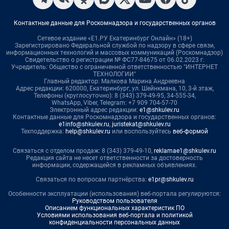
Контактные данные для Роскомнадзора и государственных органов
Сетевое издание «Е1.РУ Екатеринбург Онлайн» (18+)
Зарегистрировано Федеральной службой по надзору в сфере связи,
информационных технологий и массовых коммуникаций (Роскомнадзор)
Свидетельство о регистрации № ФС77-84675 от 06.02.2023 г.
Учредитель: Общество с ограниченной ответственностью "ИНТЕРНЕТ
ТЕХНОЛОГИИ"
Главный редактор: Малкова Марина Андреевна
Адрес редакции: 620000, Екатеринбург, ул. Шейнкмана, 10, 3-й этаж,
Телефоны (круглосуточно): 8 (343) 379-49-95, 34-555-34,
WhatsApp, Viber, Telegram: +7 909 704-57-70
Электронный адрес редакции:
e1@shkulev.ru
Контактные данные для Роскомнадзора и государственных органов:
e1info@shkulev.ru
,
juristekat@shkulev.ru
Техподдержка:
help@shkulev.ru
или воспользуйтесь
веб-формой
Связаться с отделом продаж: 8 (343) 379-49-10,
reklamae1@shkulev.ru
Редакция сайта не несет ответственности за достоверность
информации, содержащейся в рекламных объявлениях.
Связаться по вопросам партнёрства:
e1pr@shkulev.ru
Особенности эксплуатации (использования) веб-портала регулируются:
Руководством пользователя
Описанием функциональных характеристик ПО
Условиями использования веб-портала и политикой
конфиденциальности персональных данных